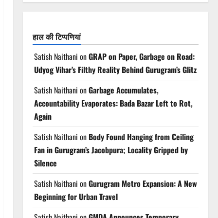
हाल की टिप्पणियां
Satish Naithani
on
GRAP on Paper, Garbage on Road:
Udyog Vihar’s Filthy Reality Behind Gurugram’s Glitz
Satish Naithani
on
Garbage Accumulates,
Accountability Evaporates: Bada Bazar Left to Rot,
Again
Satish Naithani
on
Body Found Hanging from Ceiling
Fan in Gurugram’s Jacobpura; Locality Gripped by
Silence
Satish Naithani
on
Gurugram Metro Expansion: A New
Beginning for Urban Travel
Satish Naithani
on
GMDA Announces Temporary