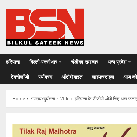
Skip
to
content
हरियाणा
दिल्ली-एनसीआर
चंडीगढ़ समाचार
अन्य प्रदेश
टेक्नोलॉजी
पर्यावरण
ऑटोमोबाइल
लाइफस्टाइल
आज की
Home
अपराध/दुर्घटना
Video: हरियाणा के डीजीपी ओपी सिंह अल फलाह विवि