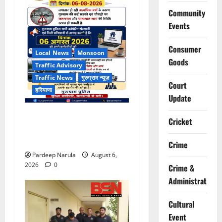
Community
Events
Consumer
Local News
Monsoon
Goods
Traffic Advisory
Traffic News
गुरुग्राम न्यूज़
Court
हरियाणा
Update
भारी बारिश के बीच गुरुग्राम
Cricket
पुलिस ने कंपनियों से वर्क फ्रॉम
होम की अपील की
Crime
Pardeep Narula
August 6,
2026
0
Crime &
Administration
Cultural
Event