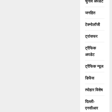
चुनाव अपडेट
जनहित
टेक्नोलॉजी
ट्रांसफर
ट्रैफिक
अपडेट
ट्रैफिक न्यूज
डिफेंस
त्योहार विशेष
दिल्ली-
एनसीआर