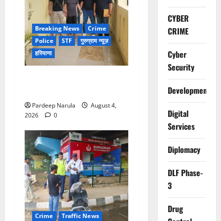
CYBER
Breaking News
Crime
CRIME
Police
STF
गुरुग्राम न्यूज़
Cyber
हरियाणा
Security
UAE से डिपोर्ट हुआ कौशल-बंबीहा
Development
गैंग का सदस्य गौरव गाडोली
Pardeep Narula
August 4,
Digital
2026
0
Services
Diplomacy
DLF Phase-
3
Drug
Crime
Traffic News