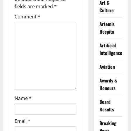
Art &
g
fields are marked
*
Culture
Comment
*
a
Artemis
t
Hospita
i
Artificial
Intelligence
o
Aviation
n
Awards &
Honours
Name
*
Board
Results
Email
*
Breaking
News