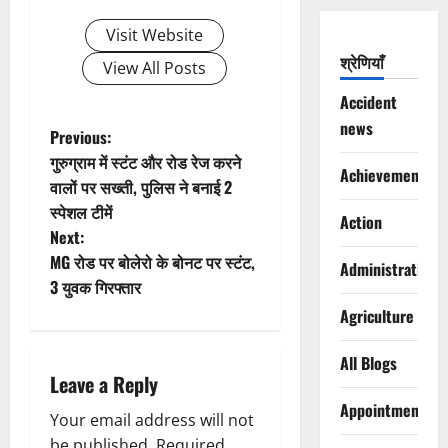
Visit Website
श्रेणियाँ
View All Posts
Accident
news
P
Previous:
गुरुग्राम में स्टंट और रोड रेज करने
Achievements
o
वालों पर सख्ती, पुलिस ने बनाई 2
स्पेशल टीमें
s
Action
Next:
t
MG रोड पर बोलेरो के बोनट पर स्टंट,
Administration
3 युवक गिरफ्तार
n
Agriculture
a
All Blogs
Leave a Reply
v
Appointments
Your email address will not
i
be published.
Required