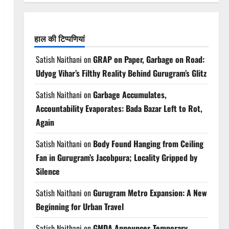
हाल की टिप्पणियां
Satish Naithani
on
GRAP on Paper, Garbage on Road:
Udyog Vihar’s Filthy Reality Behind Gurugram’s Glitz
Satish Naithani
on
Garbage Accumulates,
Accountability Evaporates: Bada Bazar Left to Rot,
Again
Satish Naithani
on
Body Found Hanging from Ceiling
Fan in Gurugram’s Jacobpura; Locality Gripped by
Silence
Satish Naithani
on
Gurugram Metro Expansion: A New
Beginning for Urban Travel
Satish Naithani
on
GMDA Announces Temporary