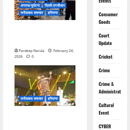
Events
अपराध/दुर्घटना
दिल्ली-एनसीआर
फरीदाबाद समाचार
हरियाणा
Consumer
Goods
फरीदाबाद में नशा तस्करी के
खिलाफ बड़ा सर्च ऑपरेशन, स्लम
Court
क्षेत्रों में क्राइम ब्रांच की दबिश
Update
Pardeep Narula
February 24,
Cricket
2026
0
Crime
Crime &
Administration
फरीदाबाद समाचार
हरियाणा
Cultural
Event
Video: राधे-राधे के जयकारों से
गूंजा मेला परिसर, सुप्रसिद्ध गायक
CYBER
हेमंत बृजवासी की आवाज में सजी