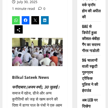
July 30, 2025
वर्क फ्रॉम
1 minute read
0
होम की अपील
की
UAE से
डिपोर्ट हुआ
कौशल-बंबीहा
गैंग का सदस्य
गौरव गाडोली
96 चालानों
वाली स्कूटी
गुरुग्राम
Bilkul Sateek News
ट्रैफिक
पुलिस ने की
फरीदाबाद (अजय वर्मा), 30 जुलाई।
इंपाउंड
समाज में दहेज, डीजे और अन्य
कुरीतियों को जड़ से खत्म करने की
अब LED पर
दिशा में डागर पाल के पंचों ने एक अहम
दिखेगा