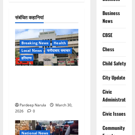
Business
संबंधित कहानियां
News
CBSE
Breaking News
Health
Chess
Local News
फरीदाबाद समाचार
हरियाणा
Child Safety
लिफ्ट बंद होने के आरोप के बीच
City Update
मरीज की मौत, परिजनों ने
अस्पताल पर लापरवाही का आरोप
Civic
लगाया
Administration
Pardeep Narula
March 30,
2026
0
Civic Issues
Community
National News