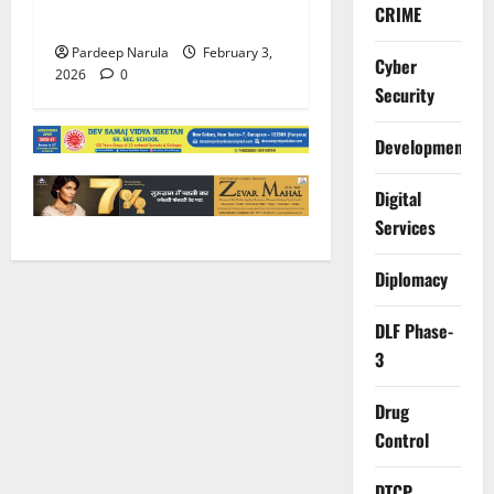
CRIME
भक्ति की संध्या
Pardeep Narula
February 3,
Cyber
2026
0
Security
Development
Digital
Services
Diplomacy
DLF Phase-
3
Drug
Control
DTCP