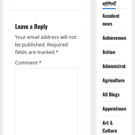
श्रेणियाँ
a
Accident
v
news
Leave a Reply
i
Your email address will not
Achievements
g
be published.
Required
Action
fields are marked
*
a
Comment
*
Administration
t
Agriculture
i
All Blogs
o
n
Appointments
Art &
Culture