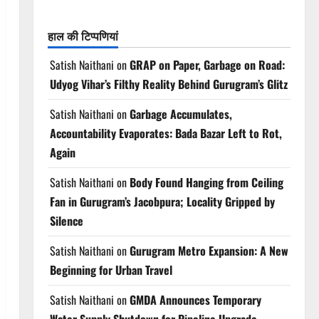
हाल की टिप्पणियां
Satish Naithani
on
GRAP on Paper, Garbage on Road:
Udyog Vihar’s Filthy Reality Behind Gurugram’s Glitz
Satish Naithani
on
Garbage Accumulates,
Accountability Evaporates: Bada Bazar Left to Rot,
Again
Satish Naithani
on
Body Found Hanging from Ceiling
Fan in Gurugram’s Jacobpura; Locality Gripped by
Silence
Satish Naithani
on
Gurugram Metro Expansion: A New
Beginning for Urban Travel
Satish Naithani
on
GMDA Announces Temporary