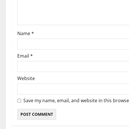
t
i
o
Name
*
n
Email
*
Website
Save my name, email, and website in this browse