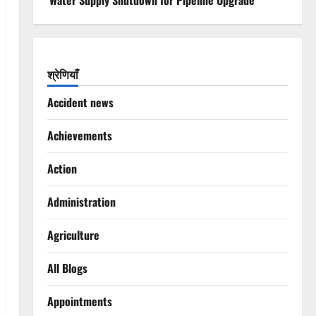
Water Supply Shutdown for Pipeline Upgrade
श्रेणियाँ
Accident news
Achievements
Action
Administration
Agriculture
All Blogs
Appointments