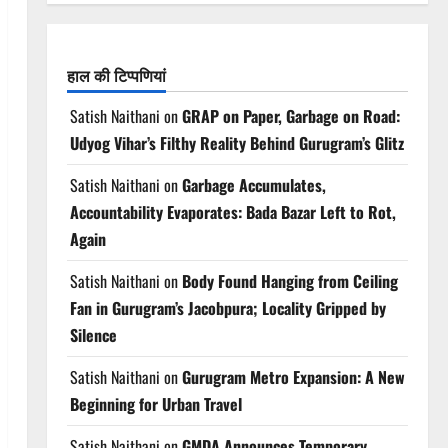
हाल की टिप्पणियां
Satish Naithani
on
GRAP on Paper, Garbage on Road:
Udyog Vihar’s Filthy Reality Behind Gurugram’s Glitz
Satish Naithani
on
Garbage Accumulates,
Accountability Evaporates: Bada Bazar Left to Rot,
Again
Satish Naithani
on
Body Found Hanging from Ceiling
Fan in Gurugram’s Jacobpura; Locality Gripped by
Silence
Satish Naithani
on
Gurugram Metro Expansion: A New
Beginning for Urban Travel
Satish Naithani
on
GMDA Announces Temporary