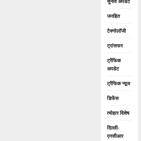
चुनाव अपडेट
जनहित
टेक्नोलॉजी
ट्रांसफर
ट्रैफिक
अपडेट
ट्रैफिक न्यूज
डिफेंस
त्योहार विशेष
दिल्ली-
एनसीआर