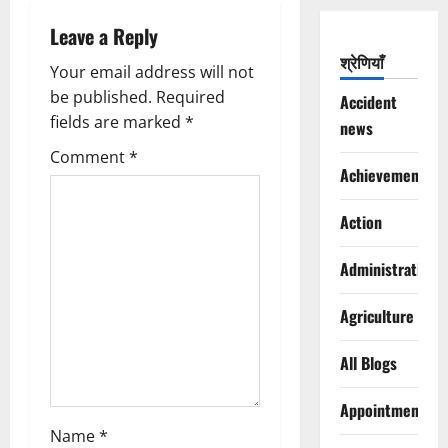
i
Leave a Reply
g
श्रेणियाँ
Your email address will not
a
be published.
Required
Accident
fields are marked
*
news
t
Comment
*
i
Achievements
o
Action
n
Administration
Agriculture
All Blogs
Appointments
Name
*