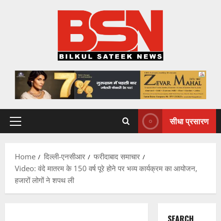
Skip
to
content
सीधा प्रसारण
Primary
Menu
Home
दिल्ली-एनसीआर
फरीदाबाद समाचार
Video: वंदे मातरम के 150 वर्ष पूरे होने पर भव्य कार्यक्रम का आयोजन,
हजारों लोगों ने शपथ ली
SEARCH