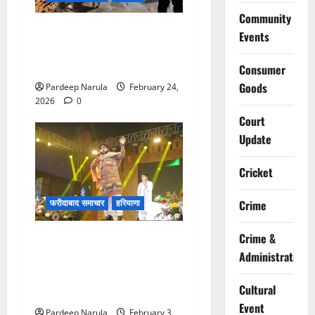
Community
फरीदाबाद में नशा तस्करी के
Events
खिलाफ बड़ा सर्च ऑपरेशन, स्लम
क्षेत्रों में क्राइम ब्रांच की दबिश
Consumer
Goods
Pardeep Narula
February 24,
2026
0
Court
Update
Cricket
फरीदाबाद समाचार
हरियाणा
Crime
Crime &
Video: राधे-राधे के जयकारों से
गूंजा मेला परिसर, सुप्रसिद्ध गायक
Administration
हेमंत बृजवासी की आवाज में सजी
Cultural
भक्ति की संध्या
Event
Pardeep Narula
February 3,