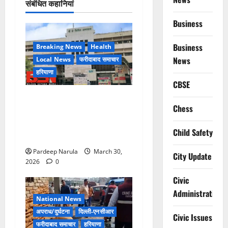
संबंधित कहानियां
Business
Business
Breaking News
Health
News
Local News
फरीदाबाद समाचार
हरियाणा
CBSE
लिफ्ट बंद होने के आरोप के बीच
Chess
मरीज की मौत, परिजनों ने
अस्पताल पर लापरवाही का आरोप
Child Safety
लगाया
Pardeep Narula
March 30,
City Update
2026
0
Civic
Administration
National News
अपराध/दुर्घटना
दिल्ली-एनसीआर
Civic Issues
फरीदाबाद समाचार
हरियाणा