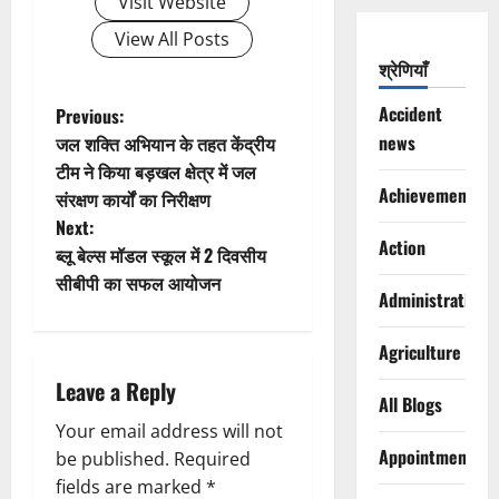
Visit Website
View All Posts
श्रेणियाँ
P
Accident
Previous:
news
जल शक्ति अभियान के तहत केंद्रीय
o
टीम ने किया बड़खल क्षेत्र में जल
Achievements
संरक्षण कार्यों का निरीक्षण
s
Next:
Action
t
ब्लू बेल्स मॉडल स्कूल में 2 दिवसीय
सीबीपी का सफल आयोजन
Administration
n
a
Agriculture
Leave a Reply
v
All Blogs
Your email address will not
i
Appointments
be published.
Required
g
fields are marked
*