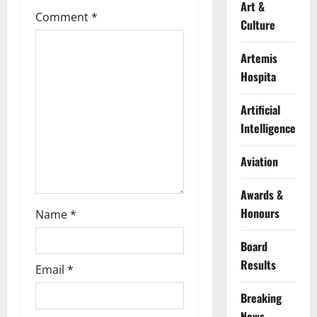
Art &
Comment
*
a
Culture
t
Artemis
Hospita
i
Artificial
o
Intelligence
n
Aviation
Awards &
Honours
Name
*
Board
Results
Email
*
Breaking
News