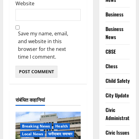
Website
Business
Business
Save my name, email,
News
and website in this
browser for the next
CBSE
time I comment.
Chess
Child Safety
City Update
संबंधित कहानियां
Civic
Administration
Breaking News
Health
Civic Issues
Local News
फरीदाबाद समाचार