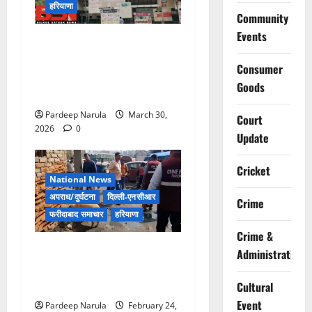
हरियाणा
Community
Events
लिफ्ट बंद होने के आरोप के बीच
मरीज की मौत, परिजनों ने
Consumer
अस्पताल पर लापरवाही का आरोप
Goods
लगाया
Pardeep Narula
March 30,
Court
2026
0
Update
Cricket
National News
अपराध/दुर्घटना
दिल्ली-एनसीआर
Crime
फरीदाबाद समाचार
हरियाणा
Crime &
फरीदाबाद में नशा तस्करी के
Administration
खिलाफ बड़ा सर्च ऑपरेशन, स्लम
क्षेत्रों में क्राइम ब्रांच की दबिश
Cultural
Event
Pardeep Narula
February 24,