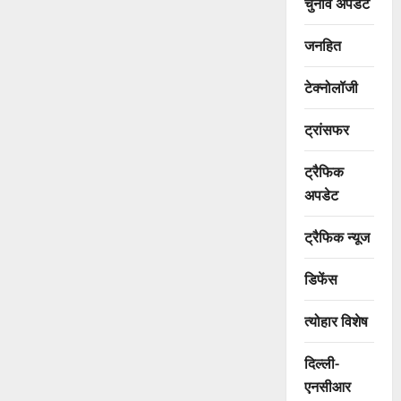
चुनाव अपडेट
जनहित
टेक्नोलॉजी
ट्रांसफर
ट्रैफिक
अपडेट
ट्रैफिक न्यूज
डिफेंस
त्योहार विशेष
दिल्ली-
एनसीआर