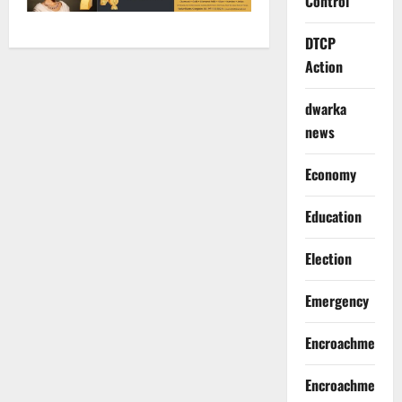
Control
DTCP
Action
dwarka
news
Economy
Education
Election
Emergency
Encroachment
Encroachment