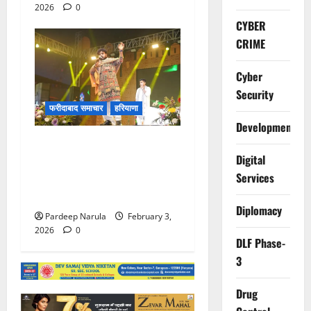
2026
0
CYBER
CRIME
Cyber
Security
फरीदाबाद समाचार
हरियाणा
Development
Video: राधे-राधे के जयकारों से
Digital
गूंजा मेला परिसर, सुप्रसिद्ध गायक
Services
हेमंत बृजवासी की आवाज में सजी
भक्ति की संध्या
Diplomacy
Pardeep Narula
February 3,
2026
0
DLF Phase-
3
Drug