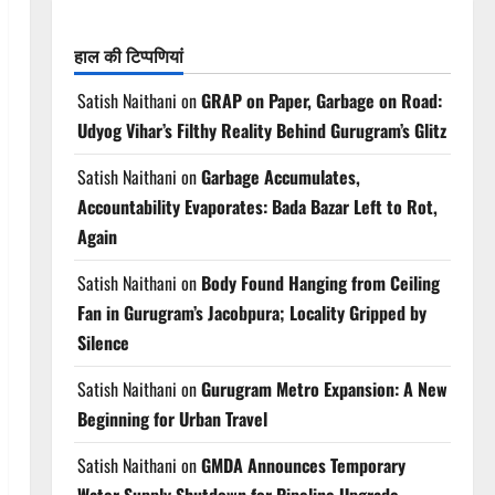
हाल की टिप्पणियां
Satish Naithani
on
GRAP on Paper, Garbage on Road:
Udyog Vihar’s Filthy Reality Behind Gurugram’s Glitz
Satish Naithani
on
Garbage Accumulates,
Accountability Evaporates: Bada Bazar Left to Rot,
Again
Satish Naithani
on
Body Found Hanging from Ceiling
Fan in Gurugram’s Jacobpura; Locality Gripped by
Silence
Satish Naithani
on
Gurugram Metro Expansion: A New
Beginning for Urban Travel
Satish Naithani
on
GMDA Announces Temporary