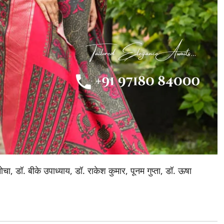
ा, डॉ. बीके उपाध्याय, डॉ. राकेश कुमार, पूनम गुप्ता, डॉ. ऊषा