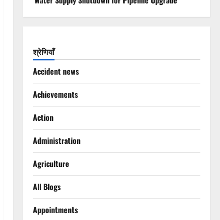
Water Supply Shutdown for Pipeline Upgrade
श्रेणियाँ
Accident news
Achievements
Action
Administration
Agriculture
All Blogs
Appointments