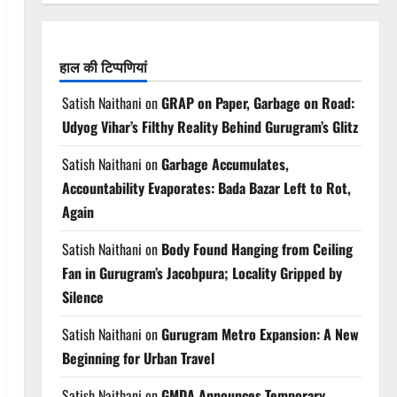
हाल की टिप्पणियां
Satish Naithani
on
GRAP on Paper, Garbage on Road:
Udyog Vihar’s Filthy Reality Behind Gurugram’s Glitz
Satish Naithani
on
Garbage Accumulates,
Accountability Evaporates: Bada Bazar Left to Rot,
Again
Satish Naithani
on
Body Found Hanging from Ceiling
Fan in Gurugram’s Jacobpura; Locality Gripped by
Silence
Satish Naithani
on
Gurugram Metro Expansion: A New
Beginning for Urban Travel
Satish Naithani
on
GMDA Announces Temporary