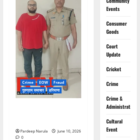
Community
Events
Consumer
Goods
Court
Update
Cricket
Crime
EOW
Fraud
Crime
गुरुग्राम समाचार
हरियाणा
Crime &
फ्लैट दिलाने के नाम पर करोड़ों की
Administration
ठगी, आरोपी दिल्ली एयरपोर्ट से
Cultural
गिरफ्तार
Event
Pardeep Narula
June 10, 2026
0