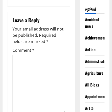
n
श्रेणियाँ
a
Leave a Reply
Accident
v
news
Your email address will not
i
be published.
Required
Achievements
g
fields are marked
*
Action
Comment
*
a
Administration
t
i
Agriculture
o
All Blogs
n
Appointments
Art &