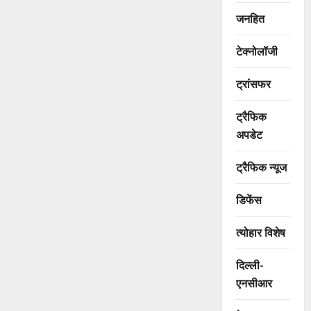
जनहित
टेक्नोलॉजी
ट्रांसफर
ट्रैफिक
अपडेट
ट्रैफिक न्यूज
डिफेंस
त्योहार विशेष
दिल्ली-
एनसीआर