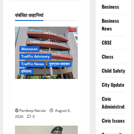
Business
संबंधित कहानियां
Business
News
CBSE
Monsoon
Chess
Traffic Advisory
Traffic News
गुरुग्राम समाचार
Child Safety
हरियाणा
City Update
Alret!!! घाटा पावरहाउस रोड
बंद, पुलिस ने जारी की ट्रैफिक
Civic
एडवाइजरी
Administration
Pardeep Narula
August 6,
2026
0
Civic Issues