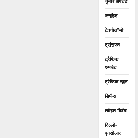
चुनाव अपडेट
जनहित
टेक्नोलॉजी
ट्रांसफर
ट्रैफिक
अपडेट
ट्रैफिक न्यूज
डिफेंस
त्योहार विशेष
दिल्ली-
एनसीआर