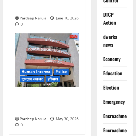
Control
ठगी, आरोपी दिल्ली एयरपोर्ट से
गिरफ्तार
DTCP
Pardeep Narula
June 10, 2026
Action
0
dwarka
news
Economy
Human Interest
Police
Education
गुरुग्राम समाचार
हरियाणा
Election
गुरुग्राम पुलिस ने 10 साल की
Emergency
बच्ची को परिवार से मिलाया,
परिजनों ने कहा Thanks!!!
Encroachment
Pardeep Narula
May 30, 2026
0
Encroachment