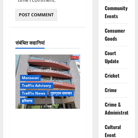
Community
Events
Consumer
Goods
संबंधित कहानियां
Court
Update
Cricket
Monsoon
Traffic Advisory
Crime
Traffic News
गुरुग्राम समाचार
हरियाणा
Crime &
Administration
Alret!!! घाटा पावरहाउस रोड
बंद, पुलिस ने जारी की ट्रैफिक
Cultural
एडवाइजरी
Event