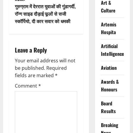
Art &
t
गुरुग्राम में देररात युवाओं की गुंडागर्दी,
Culture
रॉन्ग साइड दौड़ाई फूलों से सजी
n
स्कॉर्पियो, दी कार सवार को धमकी
Artemis
a
Hospita
v
Artificial
Leave a Reply
Intelligence
i
Your email address will not
Aviation
g
be published.
Required
fields are marked
*
a
Awards &
Comment
*
Honours
t
Board
i
Results
o
Breaking
News