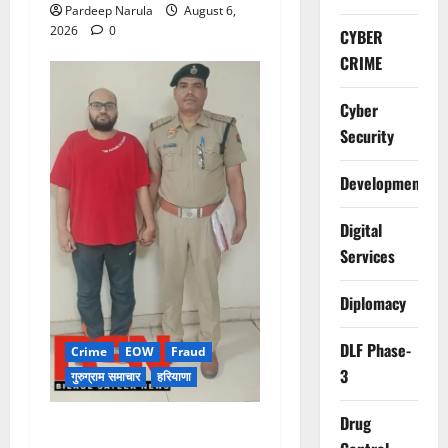
Pardeep Narula
August 6,
2026
0
CYBER
CRIME
Cyber
Security
Development
Digital
Services
Diplomacy
DLF Phase-
Crime
EOW
Fraud
3
गुरुग्राम समाचार
हरियाणा
Drug
फ्लैट दिलाने के नाम पर करोड़ों की