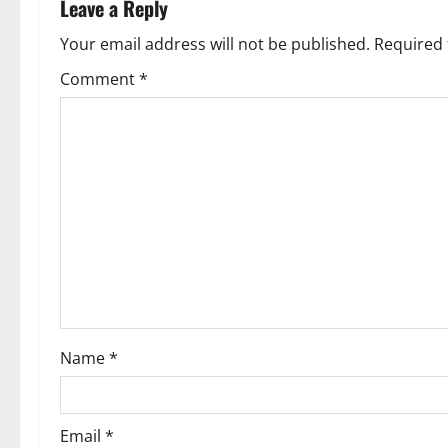
a
Leave a Reply
v
Your email address will not be published.
Required 
Comment
*
i
g
a
t
i
o
n
Name
*
Email
*