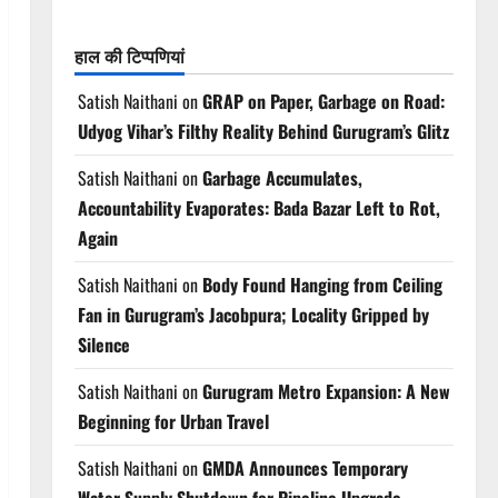
हाल की टिप्पणियां
Satish Naithani
on
GRAP on Paper, Garbage on Road:
Udyog Vihar’s Filthy Reality Behind Gurugram’s Glitz
Satish Naithani
on
Garbage Accumulates,
Accountability Evaporates: Bada Bazar Left to Rot,
Again
Satish Naithani
on
Body Found Hanging from Ceiling
Fan in Gurugram’s Jacobpura; Locality Gripped by
Silence
Satish Naithani
on
Gurugram Metro Expansion: A New
Beginning for Urban Travel
Satish Naithani
on
GMDA Announces Temporary