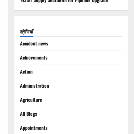
Water Supply Shutdown for Pipeline Upgrade
श्रेणियाँ
Accident news
Achievements
Action
Administration
Agriculture
All Blogs
Appointments