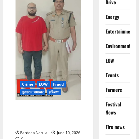
Drive
Energy
Entertainment
Environment
EOW
Events
Crime
EOW
Fraud
Farmers
गुरुग्राम समाचार
हरियाणा
Festival
फ्लैट दिलाने के नाम पर करोड़ों की
News
ठगी, आरोपी दिल्ली एयरपोर्ट से
गिरफ्तार
Fire news
Pardeep Narula
June 10, 2026
0