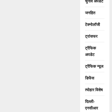
चुनाव अपडेट
जनहित
टेक्नोलॉजी
ट्रांसफर
ट्रैफिक
अपडेट
ट्रैफिक न्यूज
डिफेंस
त्योहार विशेष
दिल्ली-
एनसीआर