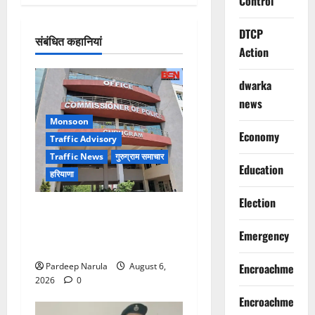
Control
DTCP
संबंधित कहानियां
Action
dwarka
news
Monsoon
Economy
Traffic Advisory
Traffic News
गुरुग्राम समाचार
Education
हरियाणा
Election
Alret!!! घाटा पावरहाउस रोड
बंद, पुलिस ने जारी की ट्रैफिक
Emergency
एडवाइजरी
Pardeep Narula
August 6,
Encroachment
2026
0
Encroachment