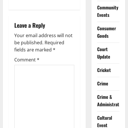
a
Community
v
Events
i
Leave a Reply
Consumer
g
Your email address will not
Goods
be published.
Required
a
Court
fields are marked
*
Update
t
Comment
*
Cricket
i
o
Crime
n
Crime &
Administration
Cultural
Event