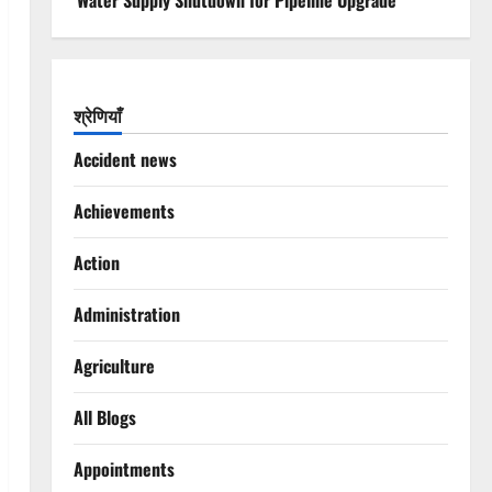
Water Supply Shutdown for Pipeline Upgrade
श्रेणियाँ
Accident news
Achievements
Action
Administration
Agriculture
All Blogs
Appointments