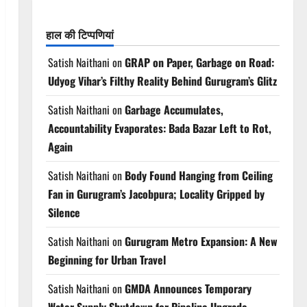
हाल की टिप्पणियां
Satish Naithani
on
GRAP on Paper, Garbage on Road:
Udyog Vihar’s Filthy Reality Behind Gurugram’s Glitz
Satish Naithani
on
Garbage Accumulates,
Accountability Evaporates: Bada Bazar Left to Rot,
Again
Satish Naithani
on
Body Found Hanging from Ceiling
Fan in Gurugram’s Jacobpura; Locality Gripped by
Silence
Satish Naithani
on
Gurugram Metro Expansion: A New
Beginning for Urban Travel
Satish Naithani
on
GMDA Announces Temporary