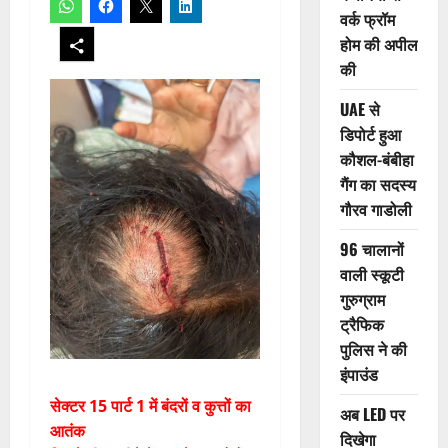
वर्क फ्रॉम
होम की अपील
की
UAE से
डिपोर्ट हुआ
कौशल-बंबीहा
गैंग का सदस्य
गौरव गाडोली
96 चालानों
वाली स्कूटी
गुरुग्राम
ट्रैफिक
पुलिस ने की
इंपाउंड
सेक्टर 15 पार्ट 1 में बंदरों व कुत्तों का
अब LED पर
आतंक
दिखेगा