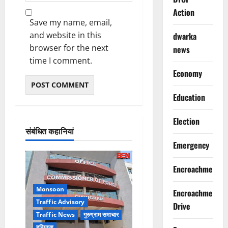
Action
Save my name, email,
and website in this
dwarka
browser for the next
news
time I comment.
Economy
Education
Election
संबंधित कहानियां
Emergency
Encroachment
Monsoon
Encroachment
Traffic Advisory
Drive
Traffic News
गुरुग्राम समाचार
हरियाणा