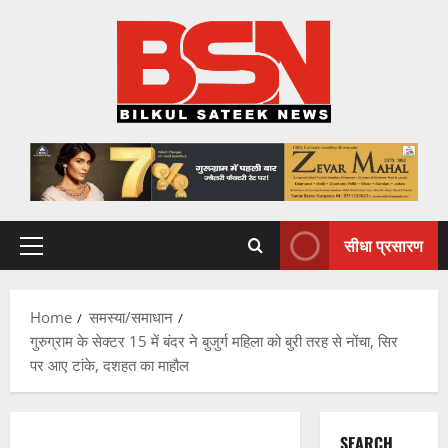
Skip
to
content
सीधा प्रसारण
Primary
Menu
Home
समस्या/समाधान
गुरुग्राम के सेक्टर 15 में बंदर ने बुजुर्ग महिला को बुरी तरह से नोंचा, सिर
पर आए टांके, दशहत का माहौल
SEARCH