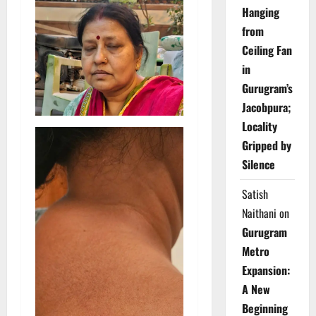
Hanging
from
Ceiling Fan
in
Gurugram’s
Jacobpura;
Locality
Gripped by
Silence
Satish
Naithani
on
Gurugram
Metro
Expansion:
A New
Beginning