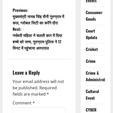
Events
P
Previous:
Consumer
मुख्यमंत्री नायब सिंह सैनी गुरुग्राम में
Goods
o
कल, ग्लोबल सिटी का करेंगे दौरा
Next:
s
Court
गर्भवती महिला ने चलती कार में दिया
Update
t
बच्चे को जन्म, गुरुग्राम पुलिस ने 17
मिनट में पहुंचाया अस्पताल
Cricket
n
Crime
a
Leave a Reply
v
Crime &
Administration
Your email address will not
i
be published.
Required
Cultural
g
fields are marked
*
Event
Comment
*
a
CYBER