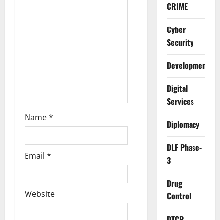
t
CRIME
i
Cyber
Security
o
Development
n
Digital
Services
Name
*
Diplomacy
DLF Phase-
Email
*
3
Drug
Website
Control
DTCP