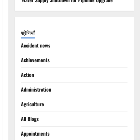
Water Supply Shutdown for Pipeline Upgrade
श्रेणियाँ
Accident news
Achievements
Action
Administration
Agriculture
All Blogs
Appointments