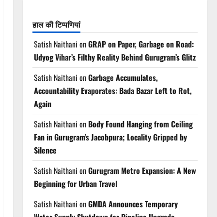
हाल की टिप्पणियां
Satish Naithani
on
GRAP on Paper, Garbage on Road:
Udyog Vihar’s Filthy Reality Behind Gurugram’s Glitz
Satish Naithani
on
Garbage Accumulates,
Accountability Evaporates: Bada Bazar Left to Rot,
Again
Satish Naithani
on
Body Found Hanging from Ceiling
Fan in Gurugram’s Jacobpura; Locality Gripped by
Silence
Satish Naithani
on
Gurugram Metro Expansion: A New
Beginning for Urban Travel
Satish Naithani
on
GMDA Announces Temporary