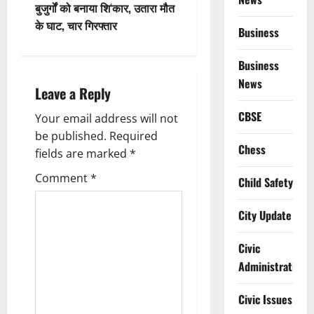
n
बुजुर्गों को बनाया शि‘कार, उतारा मौत
के घाट, चार गिरफ्तार
a
Business
v
Business
News
i
Leave a Reply
CBSE
g
Your email address will not
be published.
Required
a
Chess
fields are marked
*
t
Comment
*
Child Safety
i
City Update
o
Civic
n
Administration
Civic Issues