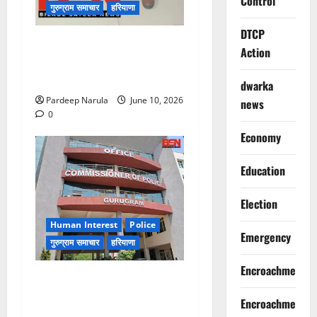
Control
गुरुग्राम समाचार
हरियाणा
DTCP
फ्लैट दिलाने के नाम पर करोड़ों की
Action
ठगी, आरोपी दिल्ली एयरपोर्ट से
गिरफ्तार
dwarka
Pardeep Narula
June 10, 2026
news
0
Economy
Education
Election
Human Interest
Police
Emergency
गुरुग्राम समाचार
हरियाणा
Encroachment
गुरुग्राम पुलिस ने 10 साल की
बच्ची को परिवार से मिलाया,
Encroachment
परिजनों ने कहा Thanks!!!