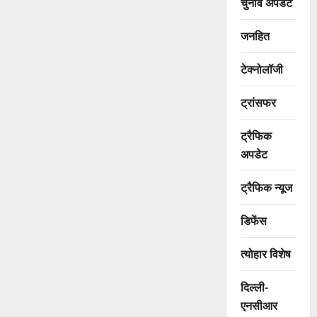
चुनाव अपडेट
जनहित
टेक्नोलॉजी
ट्रांसफर
ट्रैफिक
अपडेट
ट्रैफिक न्यूज
डिफेंस
त्योहार विशेष
दिल्ली-
एनसीआर