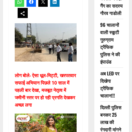
गैंग का सदस्य
गौरव गाडोली
96 चालानों
वाली स्कूटी
गुरुग्राम
ट्रैफिक
पुलिस ने की
इंपाउंड
अब LED पर
लोग बोले- ऐसा धूल-मिट्टी, खरपतवार
दिखेगा
सफाई अभियान पिछले 10 साल में
ट्रैफिक
पहली बार देखा, मजबूत नेतृत्व में
चालान!!!
जमीनी स्तर पर हो रही प्रगति देखकर
अच्छा लगा
दिल्ली पुलिस
बनकर 25
लाख की
रंगदारी मांगने