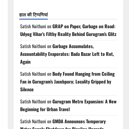
हाल की टिप्पणियां
Satish Naithani
on
GRAP on Paper, Garbage on Road:
Udyog Vihar’s Filthy Reality Behind Gurugram’s Glitz
Satish Naithani
on
Garbage Accumulates,
Accountability Evaporates: Bada Bazar Left to Rot,
Again
Satish Naithani
on
Body Found Hanging from Ceiling
Fan in Gurugram’s Jacobpura; Locality Gripped by
Silence
Satish Naithani
on
Gurugram Metro Expansion: A New
Beginning for Urban Travel
Satish Naithani
on
GMDA Announces Temporary