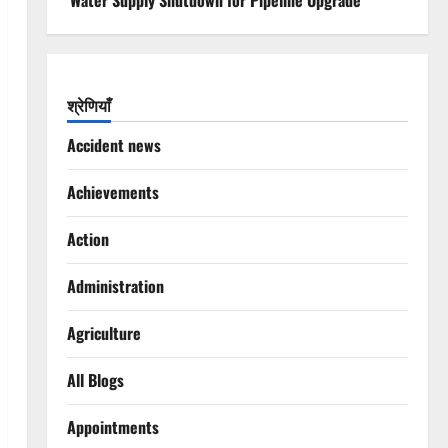
Water Supply Shutdown for Pipeline Upgrade
श्रेणियाँ
Accident news
Achievements
Action
Administration
Agriculture
All Blogs
Appointments