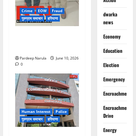
Action
Crime
EOW
Fraud
dwarka
गुरुग्राम समाचार
हरियाणा
news
फ्लैट दिलाने के नाम पर करोड़ों की
Economy
ठगी, आरोपी दिल्ली एयरपोर्ट से
गिरफ्तार
Education
Pardeep Narula
June 10, 2026
Election
0
Emergency
Encroachment
Encroachment
Human Interest
Police
Drive
गुरुग्राम समाचार
हरियाणा
Energy
गुरुग्राम पुलिस ने 10 साल की