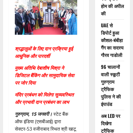
होम की अपील
की
UAE से
डिपोर्ट हुआ
कौशल-बंबीहा
गैंग का सदस्य
श्रद्धालुओं के लिए दान प्रक्रिया हुई
गौरव गाडोली
आधुनिक और पारदर्शी
96 चालानों
मुख्य अतिथि देबाशीष मिश्रा ने
वाली स्कूटी
डिजिटल बैंकिंग और सामुदायिक सेवा
गुरुग्राम
पर जोर दिया
ट्रैफिक
मंदिर प्रबंधन को मिलेगा सुव्यवस्थित
पुलिस ने की
और प्रभावी दान प्रबंधन का लाभ
इंपाउंड
गुरुग्राम, 15 जनवरी।
स्टेट बैंक
अब LED पर
ऑफ इंडिया (एसबीआई) द्वारा
दिखेगा
सेक्टर-53 वजीराबाद स्थित श्री खाटू
ट्रैफिक