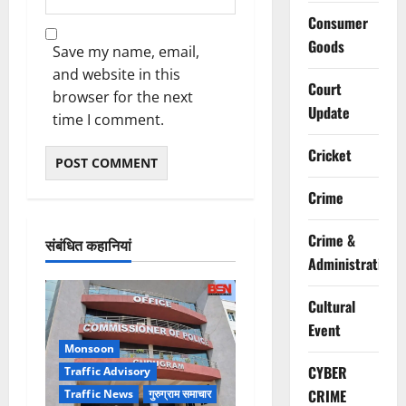
Consumer
Goods
Save my name, email,
and website in this
Court
browser for the next
Update
time I comment.
Cricket
Crime
Crime &
संबंधित कहानियां
Administration
Cultural
Event
Monsoon
CYBER
Traffic Advisory
CRIME
Traffic News
गुरुग्राम समाचार