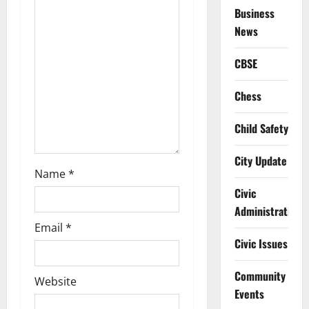
t
Business
i
News
o
CBSE
n
Chess
Child Safety
City Update
Name
*
Civic
Administration
Email
*
Civic Issues
Community
Website
Events