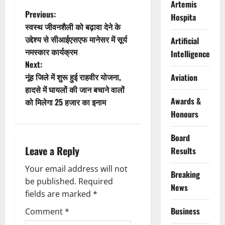
Artemis
P
Previous:
Hospita
स्वस्थ जीवनशैली को बढ़ावा देने के
o
उद्देश्य से सीआईएसएफ मानेसर में सूर्य
Artificial
नमस्कार कार्यक्रम
Intelligence
s
Next:
t
नूंह जिले में शुरू हुई राहवीर योजना,
Aviation
हादसे में घायलों की जान बचाने वालों
n
Awards &
को मिलेगा 25 हजार का इनाम
Honours
a
Board
v
Leave a Reply
Results
i
Your email address will not
Breaking
g
be published.
Required
News
fields are marked
*
a
Business
Comment
*