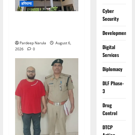
हरियाणा
Cyber
Security
Alret!!! घाटा पावरहाउस रोड
बंद, पुलिस ने जारी की ट्रैफिक
Development
एडवाइजरी
Pardeep Narula
August 6,
Digital
2026
0
Services
Diplomacy
DLF Phase-
3
Drug
Control
DTCP