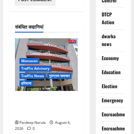
Control
DTCP
Action
संबंधित कहानियां
dwarka
news
Economy
Monsoon
Traffic Advisory
Education
Traffic News
गुरुग्राम समाचार
हरियाणा
Election
Alret!!! घाटा पावरहाउस रोड
Emergency
बंद, पुलिस ने जारी की ट्रैफिक
एडवाइजरी
Encroachment
Pardeep Narula
August 6,
Encroachment
2026
0