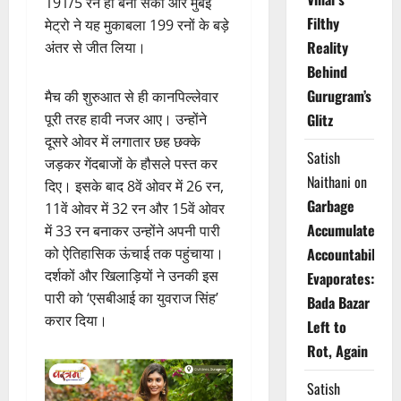
191/5 रन ही बना सकी और मुंबई
Filthy
मेट्रो ने यह मुकाबला 199 रनों के बड़े
Reality
अंतर से जीत लिया।
Behind
Gurugram’s
मैच की शुरुआत से ही कानपिल्लेवार
पूरी तरह हावी नजर आए। उन्होंने
Glitz
दूसरे ओवर में लगातार छह छक्के
Satish
जड़कर गेंदबाजों के हौसले पस्त कर
Naithani
on
दिए। इसके बाद 8वें ओवर में 26 रन,
Garbage
11वें ओवर में 32 रन और 15वें ओवर
Accumulates,
में 33 रन बनाकर उन्होंने अपनी पारी
को ऐतिहासिक ऊंचाई तक पहुंचाया।
Accountability
दर्शकों और खिलाड़ियों ने उनकी इस
Evaporates:
पारी को ‘एसबीआई का युवराज सिंह’
Bada Bazar
करार दिया।
Left to
Rot, Again
Satish