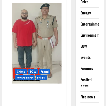
Drive
Energy
Entertainment
Environment
EOW
Events
Farmers
Crime
EOW
Fraud
गुरुग्राम समाचार
हरियाणा
Festival
News
फ्लैट दिलाने के नाम पर करोड़ों की
ठगी, आरोपी दिल्ली एयरपोर्ट से
Fire news
गिरफ्तार