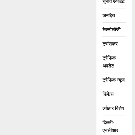
चुनाव अपडेट
जनहित
टेक्नोलॉजी
ट्रांसफर
ट्रैफिक
अपडेट
ट्रैफिक न्यूज
डिफेंस
त्योहार विशेष
दिल्ली-
एनसीआर