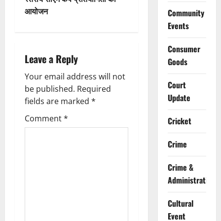
आयोजन
Community
a
Events
v
Consumer
i
Leave a Reply
Goods
g
Your email address will not
Court
be published.
Required
a
Update
fields are marked
*
t
Comment
*
Cricket
i
Crime
o
Crime &
n
Administration
Cultural
Event