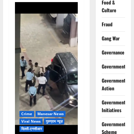
Food &
Culture
Fraud
Gang War
Governance
Government
Government
Action
Government
Initiatives
Crime
Manesar News
Viral News
गुरुग्राम न्यूज़
Government
दिल्ली-एनसीआर
Scheme