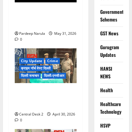
गुरुग्राम की हाईराइज सोसाइटी में
Government
शराबियों का तांडव, फॉर्च्यूनर पर
Schemes
चढ़कर किया डांस, गार्ड को पीटा!
GST News
Pardeep Narula
May 31, 2026
0
Gurugram
Updates
City Update
Crime
HANSI
क्राइम नॉर्थ वेस्ट दिल्ली
NEWS
दिल्ली समाचार
दिल्ली-एनसीआर
Health
75 वर्षीय बुजुर्ग महिला के घर से
नौकरानी ने चुराए सोने व हीरे के
Healthcare
गहने
Technology
Central Desk 2
April 30, 2026
0
HSVP