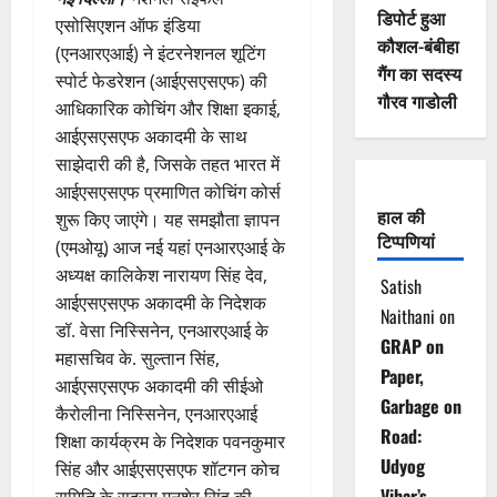
डिपोर्ट हुआ
एसोसिएशन ऑफ इंडिया
कौशल-बंबीहा
(एनआरएआई) ने इंटरनेशनल शूटिंग
गैंग का सदस्य
स्पोर्ट फेडरेशन (आईएसएसएफ) की
गौरव गाडोली
आधिकारिक कोचिंग और शिक्षा इकाई,
आईएसएसएफ अकादमी के साथ
साझेदारी की है, जिसके तहत भारत में
आईएसएसएफ प्रमाणित कोचिंग कोर्स
हाल की
शुरू किए जाएंगे। यह समझौता ज्ञापन
टिप्पणियां
(एमओयू) आज नई यहां एनआरएआई के
अध्यक्ष कालिकेश नारायण सिंह देव,
Satish
आईएसएसएफ अकादमी के निदेशक
Naithani
on
डॉ. वेसा निस्सिनेन, एनआरएआई के
GRAP on
महासचिव के. सुल्तान सिंह,
Paper,
आईएसएसएफ अकादमी की सीईओ
Garbage on
कैरोलीना निस्सिनेन, एनआरएआई
Road:
शिक्षा कार्यक्रम के निदेशक पवनकुमार
Udyog
सिंह और आईएसएसएफ शॉटगन कोच
Vihar’s
समिति के सदस्य मनशेर सिंह की