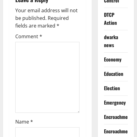
Control
i
Your email address will not
DTCP
g
be published.
Required
Action
fields are marked
*
a
Comment
*
dwarka
t
news
i
Economy
o
Education
n
Election
Emergency
Encroachment
Name
*
Encroachment