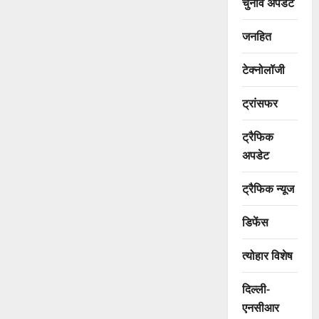
चुनाव अपडेट
जनहित
टेक्नोलॉजी
ट्रांसफर
ट्रैफिक
अपडेट
ट्रैफिक न्यूज
डिफेंस
त्योहार विशेष
दिल्ली-
एनसीआर