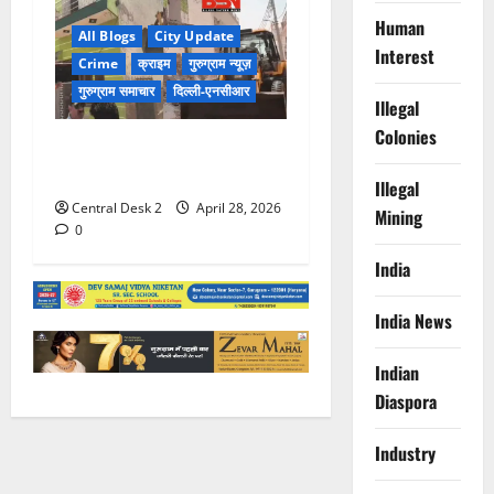
Human
All Blogs
City Update
Interest
Crime
क्राइम
गुरुग्राम न्यूज़
गुरुग्राम समाचार
दिल्ली-एनसीआर
Illegal
Colonies
गुड़गांव में एक और बदमाश की
अवैध संपत्ति जमींदोज की
Illegal
Central Desk 2
April 28, 2026
Mining
0
India
India News
Indian
Diaspora
Industry