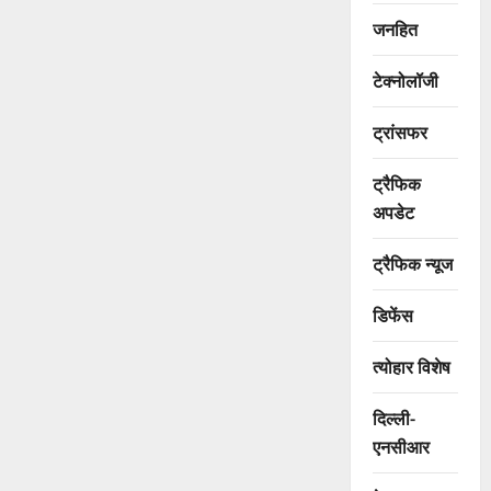
जनहित
टेक्नोलॉजी
ट्रांसफर
ट्रैफिक
अपडेट
ट्रैफिक न्यूज
डिफेंस
त्योहार विशेष
दिल्ली-
एनसीआर