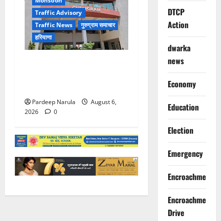
Monsoon
DTCP
Traffic Advisory
Action
Traffic News
गुरुग्राम समाचार
हरियाणा
dwarka
news
Alret!!! घाटा पावरहाउस रोड
बंद, पुलिस ने जारी की ट्रैफिक
Economy
एडवाइजरी
Pardeep Narula
August 6,
Education
2026
0
Election
Emergency
Encroachment
Encroachment
Drive