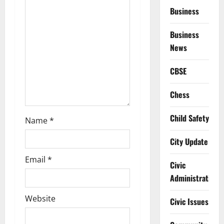
Business
i
Business
o
News
n
CBSE
Chess
Child Safety
Name
*
City Update
Email
*
Civic
Administration
Website
Civic Issues