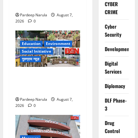
CYBER
का मामला, 13 आरोपी गिरफ्तार
CRIME
Pardeep Narula
August 7,
2026
0
Cyber
Security
Education
Environment
Development
Social Initiative
गुरुग्राम न्यूज़
Digital
Services
NCC Cadets Join ‘Ek Ped
Maa Ke Naam’ Plantation
Diplomacy
Drive!!!
Pardeep Narula
August 7,
DLF Phase-
2026
0
3
Drug
Control