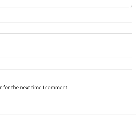
r for the next time I comment.
Local News
Monsoon
Traffic Advisory
Traffic News