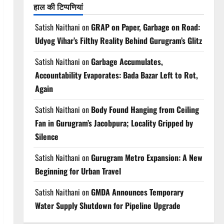
हाल की टिप्पणियां
Satish Naithani
on
GRAP on Paper, Garbage on Road:
Udyog Vihar’s Filthy Reality Behind Gurugram’s Glitz
Satish Naithani
on
Garbage Accumulates,
Accountability Evaporates: Bada Bazar Left to Rot,
Again
Satish Naithani
on
Body Found Hanging from Ceiling
Fan in Gurugram’s Jacobpura; Locality Gripped by
Silence
Satish Naithani
on
Gurugram Metro Expansion: A New
Beginning for Urban Travel
Satish Naithani
on
GMDA Announces Temporary
Water Supply Shutdown for Pipeline Upgrade