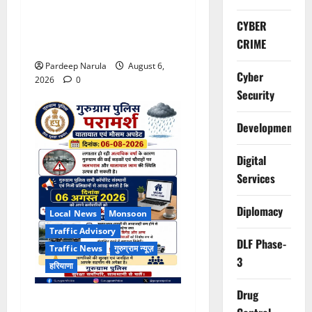
Alret!!! घाटा पावरहाउस रोड
CYBER
बंद, पुलिस ने जारी की ट्रैफिक
CRIME
एडवाइजरी
Pardeep Narula
August 6,
Cyber
2026
0
Security
Development
Digital
Services
Diplomacy
Local News
Monsoon
Traffic Advisory
DLF Phase-
Traffic News
गुरुग्राम न्यूज़
3
हरियाणा
Drug
भारी बारिश के बीच गुरुग्राम