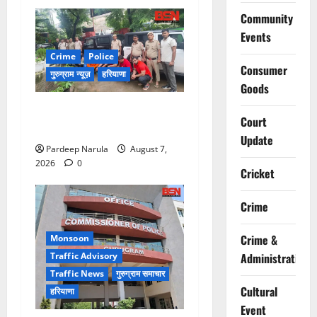
Community
Events
Crime
Police
Consumer
गुरुग्राम न्यूज़
हरियाणा
Goods
गुरुग्राम में फार्म हाउस पर कब्जे
Court
का मामला, 13 आरोपी गिरफ्तार
Update
Pardeep Narula
August 7,
2026
0
Cricket
Crime
Crime &
Monsoon
Traffic Advisory
Administration
Traffic News
गुरुग्राम समाचार
Cultural
हरियाणा
Event