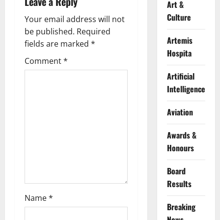
Leave a Reply
Art &
i
Culture
Your email address will not
g
be published.
Required
Artemis
fields are marked
*
a
Hospita
Comment
*
t
Artificial
Intelligence
i
Aviation
o
n
Awards &
Honours
Board
Results
Name
*
Breaking
News