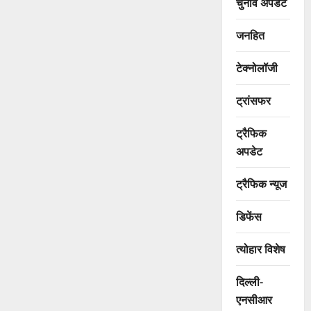
चुनाव अपडेट
जनहित
टेक्नोलॉजी
ट्रांसफर
ट्रैफिक
अपडेट
ट्रैफिक न्यूज
डिफेंस
त्योहार विशेष
दिल्ली-
एनसीआर