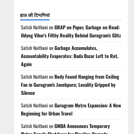
हाल की टिप्पणियां
Satish Naithani
on
GRAP on Paper, Garbage on Road:
Udyog Vihar’s Filthy Reality Behind Gurugram’s Glitz
Satish Naithani
on
Garbage Accumulates,
Accountability Evaporates: Bada Bazar Left to Rot,
Again
Satish Naithani
on
Body Found Hanging from Ceiling
Fan in Gurugram’s Jacobpura; Locality Gripped by
Silence
Satish Naithani
on
Gurugram Metro Expansion: A New
Beginning for Urban Travel
Satish Naithani
on
GMDA Announces Temporary