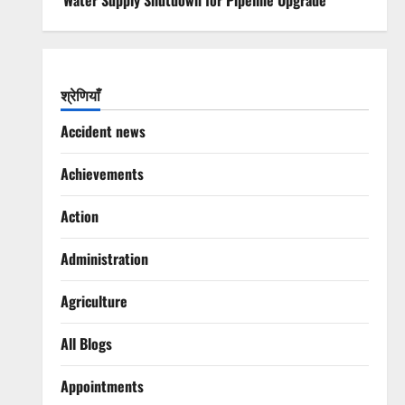
Water Supply Shutdown for Pipeline Upgrade
श्रेणियाँ
Accident news
Achievements
Action
Administration
Agriculture
All Blogs
Appointments