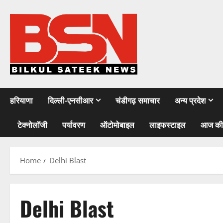
Skip
to
content
हरियाणा
दिल्ली-एनसीआर
चंडीगढ़ समाचार
अन्य प्रदेश
टेक्नोलॉजी
पर्यावरण
ऑटोमोबाइल
लाइफस्टाइल
आज की
Home
Delhi Blast
Delhi Blast