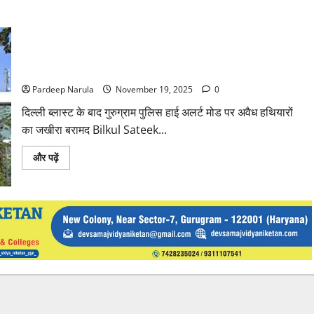
Video: ऑपरेशन ट्रैकडाउन की बड़ी सफलता, 10 दिन में 109 आरोपी
गिरफ्तार
Pardeep Narula
November 19, 2025
0
दिल्ली ब्लास्ट के बाद गुरुग्राम पुलिस हाई अलर्ट मोड पर अवैध हथियारों
का जखीरा बरामद Bilkul Sateek...
Read
और पढ़ें
more
about
Video:
ऑपरेशन
ट्रैकडाउन
की
बड़ी
सफलता,
10
दिन
में
109
आरोपी
गिरफ्तार