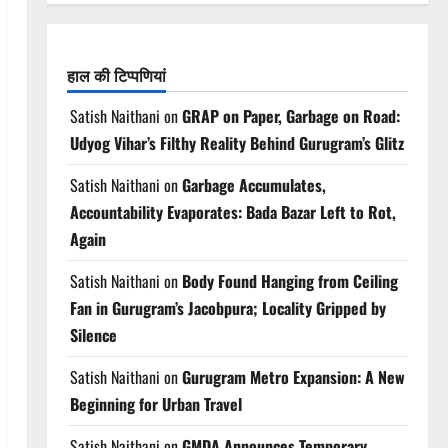
हाल की टिप्पणियां
Satish Naithani
on
GRAP on Paper, Garbage on Road:
Udyog Vihar’s Filthy Reality Behind Gurugram’s Glitz
Satish Naithani
on
Garbage Accumulates,
Accountability Evaporates: Bada Bazar Left to Rot,
Again
Satish Naithani
on
Body Found Hanging from Ceiling
Fan in Gurugram’s Jacobpura; Locality Gripped by
Silence
Satish Naithani
on
Gurugram Metro Expansion: A New
Beginning for Urban Travel
Satish Naithani
on
GMDA Announces Temporary