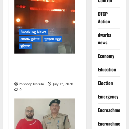
Control
DTCP
Action
Breaking News
dwarka
अपराध/दुर्घटना
गुरुग्राम न्यूज़
news
हरियाणा
Economy
मानेसर की लाइफ लॉन्ग इंडस्ट्री
में भीषण आग, 29 दमकल गाड़ियों
Education
ने पाया काबू
Election
Pardeep Narula
July 15, 2026
0
Emergency
Encroachment
Encroachment