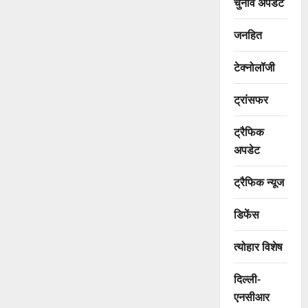
चुनाव अपडेट
जनहित
टेक्नोलॉजी
ट्रांसफर
ट्रैफिक
अपडेट
ट्रैफिक न्यूज
डिफेंस
त्योहार विशेष
दिल्ली-
एनसीआर