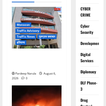
CYBER
CRIME
Monsoon
Cyber
Traffic Advisory
Security
Traffic News
गुरुग्राम समाचार
हरियाणा
Development
Digital
Alret!!! घाटा पावरहाउस रोड
बंद, पुलिस ने जारी की ट्रैफिक
Services
एडवाइजरी
Diplomacy
Pardeep Narula
August 6,
2026
0
DLF Phase-
3
Drug