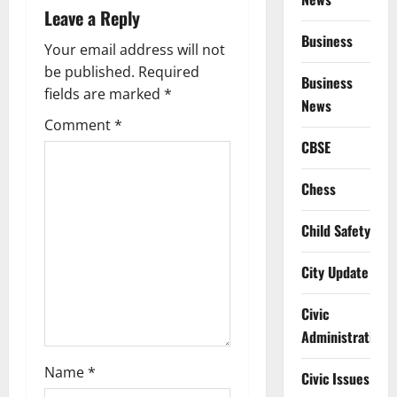
Leave a Reply
v
Business
Your email address will not
i
be published.
Required
Business
g
fields are marked
*
News
Comment
*
a
CBSE
t
Chess
i
Child Safety
o
City Update
n
Civic
Administration
Name
*
Civic Issues