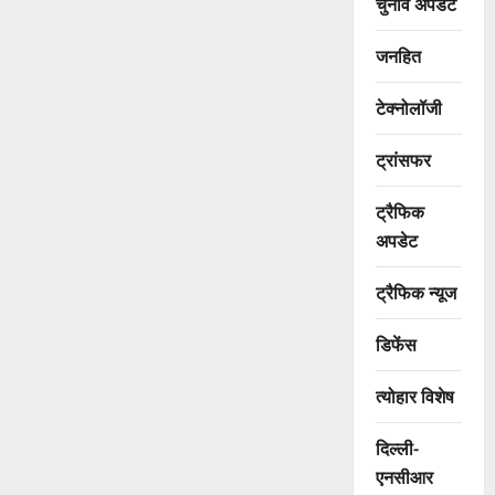
चुनाव अपडेट
जनहित
टेक्नोलॉजी
ट्रांसफर
ट्रैफिक
अपडेट
ट्रैफिक न्यूज
डिफेंस
त्योहार विशेष
दिल्ली-
एनसीआर