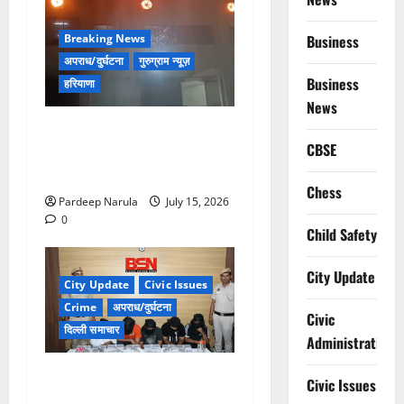
Breaking News
Business
अपराध/दुर्घटना
गुरुग्राम न्यूज़
Business
हरियाणा
News
मानेसर की लाइफ लॉन्ग इंडस्ट्री
CBSE
में भीषण आग, 29 दमकल गाड़ियों
ने पाया काबू
Chess
Pardeep Narula
July 15, 2026
0
Child Safety
City Update
City Update
Civic Issues
Crime
अपराध/दुर्घटना
Civic
दिल्ली समाचार
Administration
हथियार तस्कर गिरोह का
Civic Issues
भंडाफोड़, गोगी गैंग के पांच बदमाश