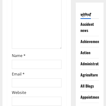
i
श्रेणियाँ
o
Accident
n
news
Achievements
Action
Name
*
Administration
Email
*
Agriculture
All Blogs
Website
Appointments