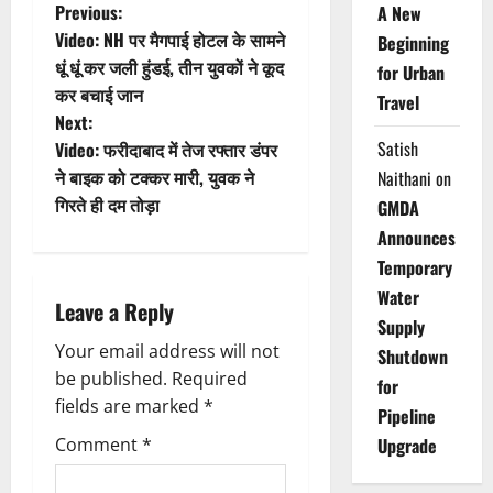
P
Previous:
A New
Video: NH पर मैगपाई होटल के सामने
Beginning
o
धूं धूं कर जली हुंडई, तीन युवकों ने कूद
for Urban
कर बचाई जान
s
Travel
Next:
t
Satish
Video: फरीदाबाद में तेज रफ्तार डंपर
ने बाइक को टक्कर मारी, युवक ने
Naithani
on
n
गिरते ही दम तोड़ा
GMDA
Announces
a
Temporary
v
Water
Leave a Reply
Supply
i
Your email address will not
Shutdown
g
be published.
Required
for
fields are marked
*
Pipeline
a
Comment
*
Upgrade
t