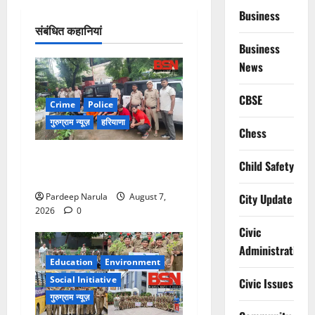
Business
संबंधित कहानियां
Business
News
CBSE
Crime
Police
गुरुग्राम न्यूज़
हरियाणा
Chess
गुरुग्राम में फार्म हाउस पर कब्जे
Child Safety
का मामला, 13 आरोपी गिरफ्तार
City Update
Pardeep Narula
August 7,
2026
0
Civic
Administration
Education
Environment
Social Initiative
Civic Issues
गुरुग्राम न्यूज़