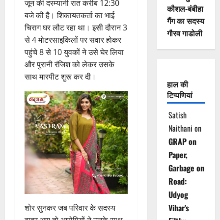
जून की दरम्यानी रात करीब 12:30
कौशल-बंबीहा
बजे की है। शिकायतकर्ता का भाई
गैंग का सदस्य
चिराग घर लौट रहा था। इसी दौरान 3
गौरव गाडोली
से 4 मोटरसाइकिलों पर सवार होकर
पहुंचे 8 से 10 युवकों ने उसे घेर लिया
और पुरानी रंजिश को लेकर उसके
साथ मारपीट शुरू कर दी।
हाल की
टिप्पणियां
Satish
Naithani
on
GRAP on
Paper,
Garbage on
Road:
Udyog
Vihar’s
शोर सुनकर जब परिवार के सदस्य
बाहर आए तो आरोपियों ने उनके साथ