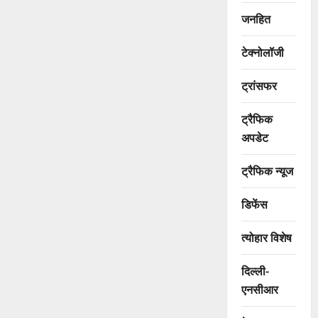
जनहित
टेक्नोलॉजी
ट्रांसफर
ट्रैफिक
अपडेट
ट्रैफिक न्यूज
डिफेंस
त्योहार विशेष
दिल्ली-
एनसीआर