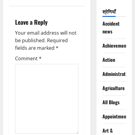
n
a
श्रेणियाँ
Leave a Reply
v
Accident
news
Your email address will not
i
be published.
Required
Achievements
g
fields are marked
*
Comment
*
Action
a
t
Administration
i
Agriculture
o
All Blogs
n
Appointments
Art &