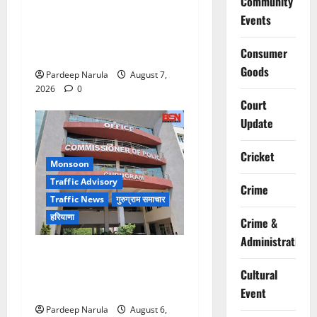
Community
NCC Cadets Join ‘Ek Ped
Events
Maa Ke Naam’ Plantation
Consumer
Drive!!!
Goods
Pardeep Narula
August 7,
2026
0
Court
Update
Cricket
Monsoon
Traffic Advisory
Crime
Traffic News
गुरुग्राम समाचार
हरियाणा
Crime &
Administration
Alret!!! घाटा पावरहाउस रोड
बंद, पुलिस ने जारी की ट्रैफिक
Cultural
एडवाइजरी
Event
Pardeep Narula
August 6,