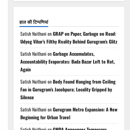
हाल की टिप्पणियां
Satish Naithani
on
GRAP on Paper, Garbage on Road:
Udyog Vihar’s Filthy Reality Behind Gurugram’s Glitz
Satish Naithani
on
Garbage Accumulates,
Accountability Evaporates: Bada Bazar Left to Rot,
Again
Satish Naithani
on
Body Found Hanging from Ceiling
Fan in Gurugram’s Jacobpura; Locality Gripped by
Silence
Satish Naithani
on
Gurugram Metro Expansion: A New
Beginning for Urban Travel
Satish Naithani
on
GMDA Announces Temporary