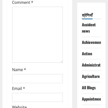
Comment
*
i
श्रेणियाँ
o
Accident
n
news
Achievements
Action
Administration
Name
*
Agriculture
All Blogs
Email
*
Appointments
Website