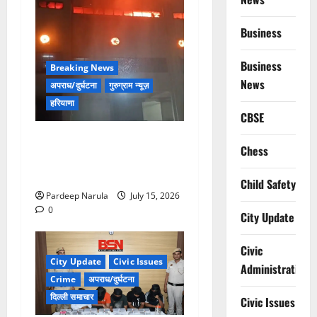
Business
Business
Breaking News
News
अपराध/दुर्घटना
गुरुग्राम न्यूज़
हरियाणा
CBSE
मानेसर की लाइफ लॉन्ग इंडस्ट्री
Chess
में भीषण आग, 29 दमकल गाड़ियों
ने पाया काबू
Child Safety
Pardeep Narula
July 15, 2026
0
City Update
Civic
City Update
Civic Issues
Administration
Crime
अपराध/दुर्घटना
दिल्ली समाचार
Civic Issues