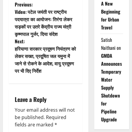
P
A New
Previous:
Beginning
Video: पटेल जयंती पर राष्ट्रीय
o
पदयात्रा का आयोजनः तिरंगा लेकर
for Urban
सड़कों पर उतरे केंद्रीय राज्य मंत्री
Travel
s
कृष्णपाल गुर्जर, दिया संदेश
Satish
t
Next:
Naithani
on
हरियाणा सरकार प्रदूषण नियंत्रण को
n
GMDA
लेकर सख्त, प्रदूषित जल यमुना में
जाने से रोकने के आदेश, वायु प्रदूषण
Announces
a
पर भी दिए निर्देश
Temporary
v
Water
Supply
i
Shutdown
Leave a Reply
g
for
Your email address will not
Pipeline
a
be published.
Required
Upgrade
fields are marked
*
t