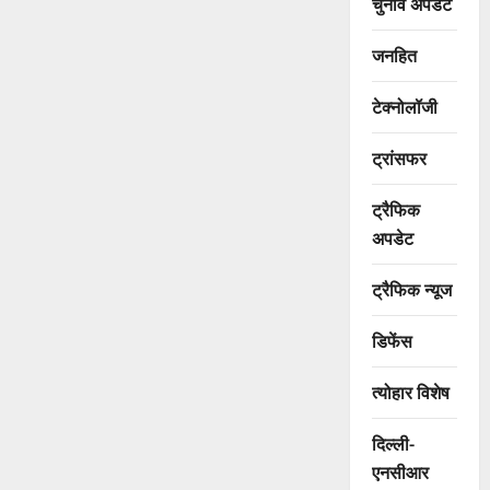
चुनाव अपडेट
जनहित
टेक्नोलॉजी
ट्रांसफर
ट्रैफिक
अपडेट
ट्रैफिक न्यूज
डिफेंस
त्योहार विशेष
दिल्ली-
एनसीआर