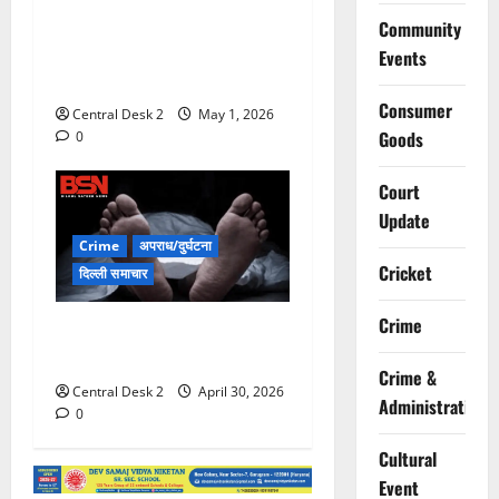
हथियार तस्कर गिरोह का
Community
भंडाफोड़, गोगी गैंग के पांच बदमाश
Events
दबोचे
Consumer
Central Desk 2
May 1, 2026
Goods
0
Court
Update
Crime
अपराध/दुर्घटना
Cricket
दिल्ली समाचार
Crime
गोल्फ कोर्स के तालाब में डूबने से
तीन बच्चों की मौत
Crime &
Central Desk 2
April 30, 2026
Administration
0
Cultural
Event