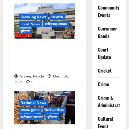
Community
Events
Breaking News
Health
Local News
फरीदाबाद समाचार
Consumer
हरियाणा
Goods
लिफ्ट बंद होने के आरोप के बीच
Court
मरीज की मौत, परिजनों ने
Update
अस्पताल पर लापरवाही का आरोप
लगाया
Cricket
Pardeep Narula
March 30,
2026
0
Crime
Crime &
National News
Administration
अपराध/दुर्घटना
दिल्ली-एनसीआर
फरीदाबाद समाचार
हरियाणा
Cultural
Event