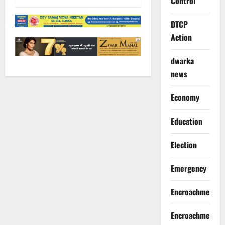
Control
DTCP
Action
dwarka
news
Economy
Education
Election
Emergency
Encroachment
Encroachment