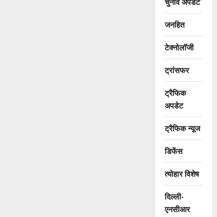
चुनाव अपडेट
जनहित
टेक्नोलॉजी
ट्रांसफर
ट्रैफिक
अपडेट
ट्रैफिक न्यूज
डिफेंस
त्योहार विशेष
दिल्ली-
एनसीआर