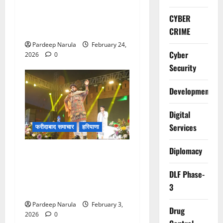
फरीदाबाद में नशा तस्करी के
खिलाफ बड़ा सर्च ऑपरेशन, स्लम
CYBER
क्षेत्रों में क्राइम ब्रांच की दबिश
CRIME
Pardeep Narula
February 24,
Cyber
2026
0
Security
Development
Digital
Services
फरीदाबाद समाचार
हरियाणा
Diplomacy
Video: राधे-राधे के जयकारों से
गूंजा मेला परिसर, सुप्रसिद्ध गायक
DLF Phase-
हेमंत बृजवासी की आवाज में सजी
3
भक्ति की संध्या
Pardeep Narula
February 3,
Drug
2026
0