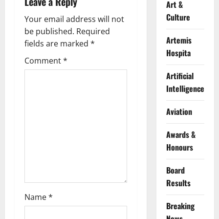
Leave a Reply
Art &
g
Culture
Your email address will not
a
be published.
Required
Artemis
fields are marked
*
t
Hospita
Comment
*
i
Artificial
Intelligence
o
n
Aviation
Awards &
Honours
Board
Results
Name
*
Breaking
News