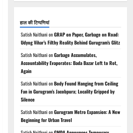
हाल की टिप्पणियां
Satish Naithani
on
GRAP on Paper, Garbage on Road:
Udyog Vihar’s Filthy Reality Behind Gurugram’s Glitz
Satish Naithani
on
Garbage Accumulates,
Accountability Evaporates: Bada Bazar Left to Rot,
Again
Satish Naithani
on
Body Found Hanging from Ceiling
Fan in Gurugram’s Jacobpura; Locality Gripped by
Silence
Satish Naithani
on
Gurugram Metro Expansion: A New
Beginning for Urban Travel
Satish Naithani
on
GMDA Announces Temporary