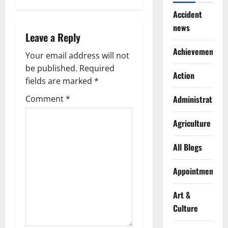
n
Accident
news
a
Leave a Reply
v
Achievements
Your email address will not
be published.
Required
i
Action
fields are marked
*
g
Comment
*
Administration
a
Agriculture
t
All Blogs
i
Appointments
o
Art &
n
Culture