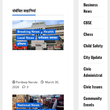
Business
संबंधित कहानियां
News
CBSE
Breaking News
Health
Chess
Local News
फरीदाबाद समाचार
हरियाणा
Child Safety
लिफ्ट बंद होने के आरोप के बीच
City Update
मरीज की मौत, परिजनों ने
अस्पताल पर लापरवाही का आरोप
Civic
लगाया
Administration
Pardeep Narula
March 30,
Civic Issues
2026
0
Community
Events
National News