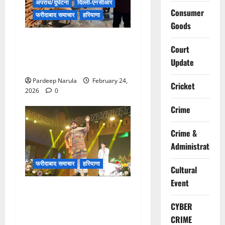
अपराध/दुर्घटना
दिल्ली-एनसीआर
Consumer
फरीदाबाद समाचार
हरियाणा
Goods
फरीदाबाद में नशा तस्करी के
Court
खिलाफ बड़ा सर्च ऑपरेशन, स्लम
Update
क्षेत्रों में क्राइम ब्रांच की दबिश
Pardeep Narula
February 24,
Cricket
2026
0
Crime
Crime &
Administration
फरीदाबाद समाचार
हरियाणा
Cultural
Event
Video: राधे-राधे के जयकारों से
गूंजा मेला परिसर, सुप्रसिद्ध गायक
CYBER
हेमंत बृजवासी की आवाज में सजी
CRIME