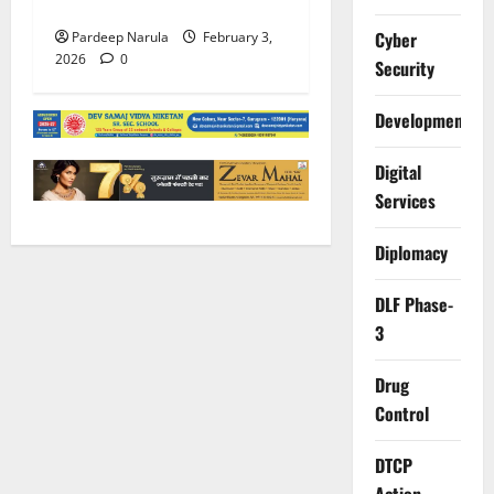
भक्ति की संध्या
Cyber
Pardeep Narula
February 3,
2026
0
Security
Development
Digital
Services
Diplomacy
DLF Phase-
3
Drug
Control
DTCP