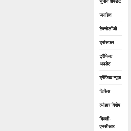
चुनाव अपडेट
जनहित
टेक्नोलॉजी
ट्रांसफर
ट्रैफिक
अपडेट
ट्रैफिक न्यूज
डिफेंस
त्योहार विशेष
दिल्ली-
एनसीआर