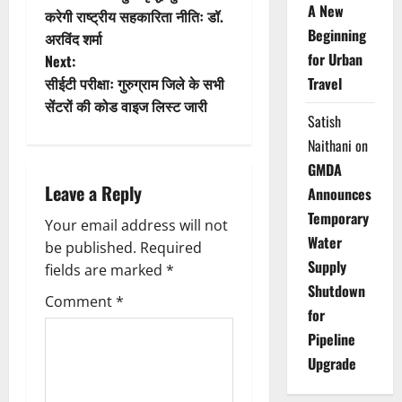
A New
करेगी राष्ट्रीय सहकारिता नीतिः डॉ.
s
Beginning
अरविंद शर्मा
t
for Urban
Next:
सीईटी परीक्षाः गुरुग्राम जिले के सभी
Travel
n
सेंटरों की कोड वाइज लिस्ट जारी
Satish
a
Naithani
on
GMDA
v
Leave a Reply
Announces
i
Temporary
Your email address will not
Water
g
be published.
Required
Supply
fields are marked
*
a
Shutdown
Comment
*
for
t
Pipeline
i
Upgrade