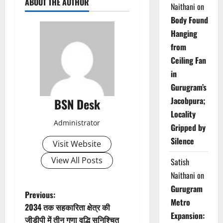
ABOUT THE AUTHOR
Naithani
on
Body Found
Hanging
from
Ceiling Fan
in
Gurugram’s
Jacobpura;
BSN Desk
Locality
Administrator
Gripped by
Silence
Visit Website
View All Posts
Satish
Naithani
on
Gurugram
P
Previous:
Metro
2034 तक सहकारिता क्षेत्र की
o
Expansion:
जीडीपी में तीन गुणा वृद्धि सुनिश्चित