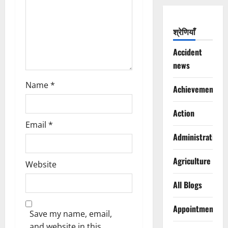
o
n
श्रेणियाँ
Accident
news
Name
*
Achievements
Action
Email
*
Administration
Agriculture
Website
All Blogs
Appointments
Save my name, email,
and website in this