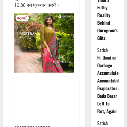
10.30 बजे प्रस्थान करेगी।
Filthy
Reality
Behind
Gurugram’s
Glitz
Satish
Naithani
on
Garbage
Accumulates,
Accountability
Evaporates:
Bada Bazar
Left to
Rot, Again
Satish