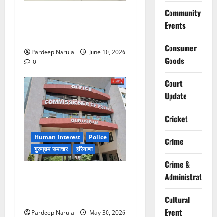
Community
फ्लैट दिलाने के नाम पर करोड़ों की
Events
ठगी, आरोपी दिल्ली एयरपोर्ट से
गिरफ्तार
Consumer
Pardeep Narula
June 10, 2026
Goods
0
Court
Update
Cricket
Human Interest
Police
Crime
गुरुग्राम समाचार
हरियाणा
Crime &
गुरुग्राम पुलिस ने 10 साल की
Administration
बच्ची को परिवार से मिलाया,
परिजनों ने कहा Thanks!!!
Cultural
Event
Pardeep Narula
May 30, 2026