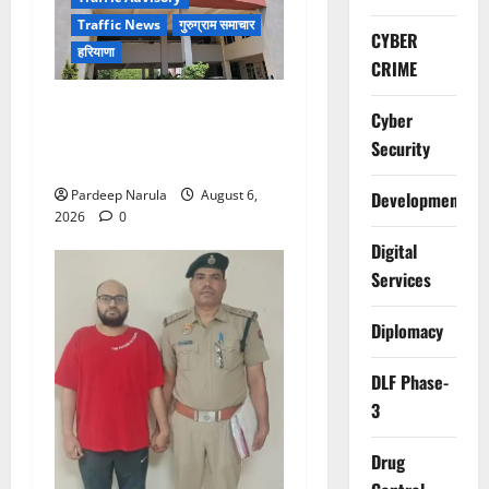
Traffic News
गुरुग्राम समाचार
CYBER
हरियाणा
CRIME
Alret!!! घाटा पावरहाउस रोड
Cyber
बंद, पुलिस ने जारी की ट्रैफिक
Security
एडवाइजरी
Pardeep Narula
August 6,
Development
2026
0
Digital
Services
Diplomacy
DLF Phase-
3
Drug