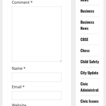
g
Comment
*
a
Business
t
Business
News
i
CBSE
o
n
Chess
Child Safety
Name
*
City Update
Civic
Email
*
Administration
Civic Issues
Website