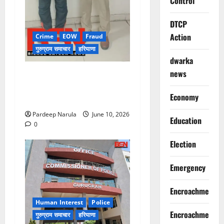
Control
DTCP
Action
Crime
EOW
Fraud
गुरुग्राम समाचार
हरियाणा
dwarka
news
फ्लैट दिलाने के नाम पर करोड़ों की
ठगी, आरोपी दिल्ली एयरपोर्ट से
Economy
गिरफ्तार
Pardeep Narula
June 10, 2026
Education
0
Election
Emergency
Encroachment
Human Interest
Police
Encroachment
गुरुग्राम समाचार
हरियाणा