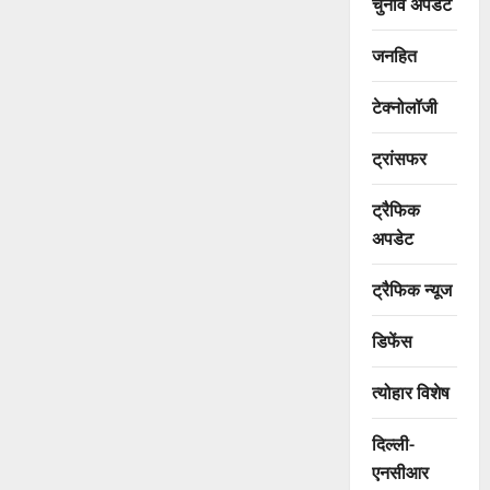
चुनाव अपडेट
जनहित
टेक्नोलॉजी
ट्रांसफर
ट्रैफिक
अपडेट
ट्रैफिक न्यूज
डिफेंस
त्योहार विशेष
दिल्ली-
एनसीआर