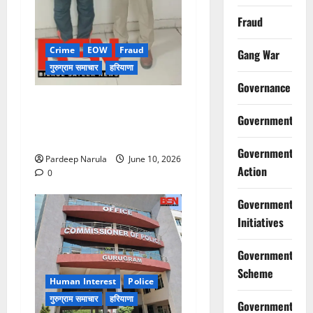
Fraud
Crime
EOW
Fraud
Gang War
गुरुग्राम समाचार
हरियाणा
Governance
फ्लैट दिलाने के नाम पर करोड़ों की
Government
ठगी, आरोपी दिल्ली एयरपोर्ट से
गिरफ्तार
Government
Pardeep Narula
June 10, 2026
Action
0
Government
Initiatives
Government
Scheme
Human Interest
Police
गुरुग्राम समाचार
हरियाणा
Government