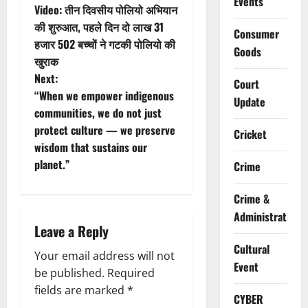
Events
Video: तीन दिवसीय पोलियो अभियान
o
की शुरुआत, पहले दिन दो लाख 31
Consumer
हजार 502 बच्चों ने गटकी पोलियो की
s
Goods
खुराक
t
Next:
Court
“When we empower indigenous
Update
n
communities, we do not just
protect culture — we preserve
Cricket
a
wisdom that sustains our
v
planet.”
Crime
i
Crime &
Administration
g
Leave a Reply
Cultural
a
Your email address will not
Event
be published.
Required
t
fields are marked
*
CYBER