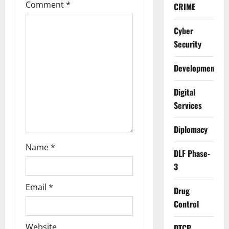
i
Comment
*
CRIME
o
Cyber
n
Security
Development
Digital
Services
Diplomacy
Name
*
DLF Phase-
3
Email
*
Drug
Control
Website
DTCP