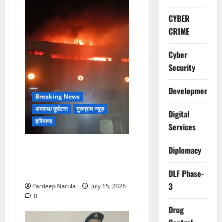
CYBER
CRIME
Cyber
Security
Development
Breaking News
अपराध/दुर्घटना
गुरुग्राम न्यूज़
Digital
हरियाणा
Services
मानेसर की लाइफ लॉन्ग इंडस्ट्री
Diplomacy
में भीषण आग, 29 दमकल गाड़ियों
ने पाया काबू
DLF Phase-
3
Pardeep Narula
July 15, 2026
0
Drug