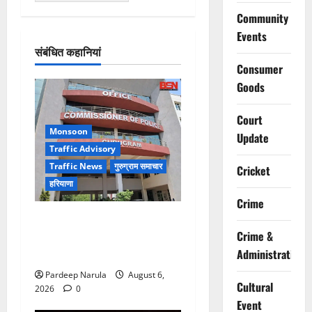
Community
Events
संबंधित कहानियां
Consumer
Goods
Court
Monsoon
Update
Traffic Advisory
Traffic News
गुरुग्राम समाचार
Cricket
हरियाणा
Crime
Alret!!! घाटा पावरहाउस रोड
Crime &
बंद, पुलिस ने जारी की ट्रैफिक
एडवाइजरी
Administration
Pardeep Narula
August 6,
Cultural
2026
0
Event