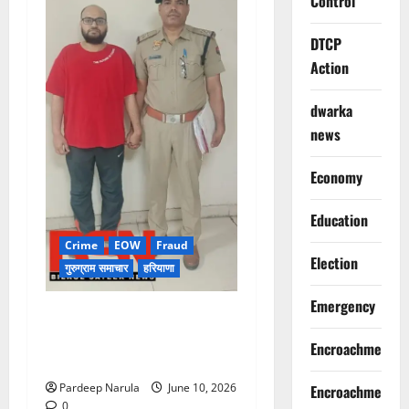
Control
DTCP
Action
dwarka
news
Economy
Education
Crime
EOW
Fraud
Election
गुरुग्राम समाचार
हरियाणा
Emergency
फ्लैट दिलाने के नाम पर करोड़ों की
ठगी, आरोपी दिल्ली एयरपोर्ट से
Encroachment
गिरफ्तार
Pardeep Narula
June 10, 2026
Encroachment
0