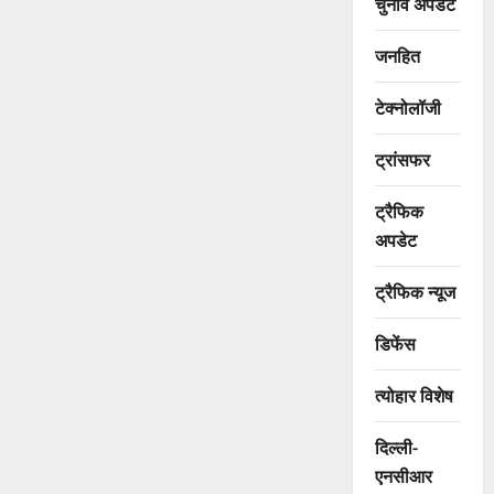
चुनाव अपडेट
जनहित
टेक्नोलॉजी
ट्रांसफर
ट्रैफिक
अपडेट
ट्रैफिक न्यूज
डिफेंस
त्योहार विशेष
दिल्ली-
एनसीआर