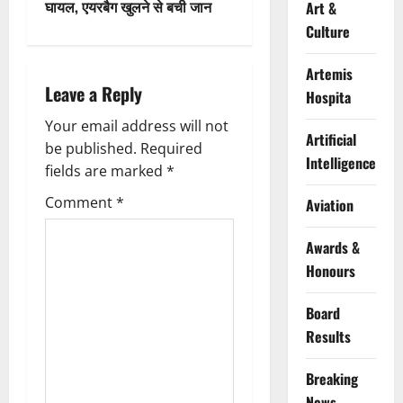
घायल, एयरबैग खुलने से बची जान
Art &
n
Culture
a
Artemis
Leave a Reply
v
Hospita
Your email address will not
i
Artificial
be published.
Required
Intelligence
g
fields are marked
*
Comment
*
Aviation
a
t
Awards &
Honours
i
Board
o
Results
n
Breaking
News