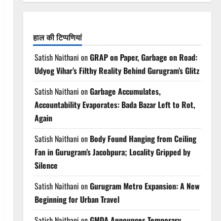
हाल की टिप्पणियां
Satish Naithani
on
GRAP on Paper, Garbage on Road:
Udyog Vihar’s Filthy Reality Behind Gurugram’s Glitz
Satish Naithani
on
Garbage Accumulates,
Accountability Evaporates: Bada Bazar Left to Rot,
Again
Satish Naithani
on
Body Found Hanging from Ceiling
Fan in Gurugram’s Jacobpura; Locality Gripped by
Silence
Satish Naithani
on
Gurugram Metro Expansion: A New
Beginning for Urban Travel
Satish Naithani
on
GMDA Announces Temporary