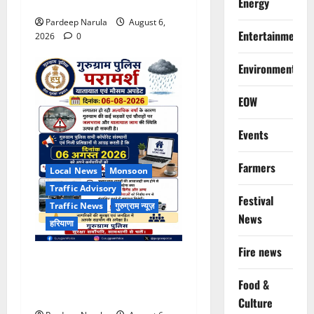
एडवाइजरी
Energy
Pardeep Narula
August 6,
Entertainment
2026
0
Environment
EOW
Events
Farmers
Local News
Monsoon
Traffic Advisory
Festival
Traffic News
गुरुग्राम न्यूज़
News
हरियाणा
Fire news
भारी बारिश के बीच गुरुग्राम
पुलिस ने कंपनियों से वर्क फ्रॉम
Food &
होम की अपील की
Culture