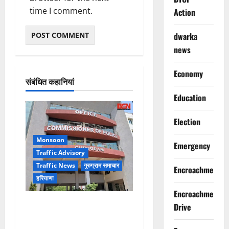
time I comment.
Action
dwarka
news
Economy
संबंधित कहानियां
Education
Election
Monsoon
Emergency
Traffic Advisory
Traffic News
गुरुग्राम समाचार
Encroachment
हरियाणा
Encroachment
Alret!!! घाटा पावरहाउस रोड
Drive
बंद, पुलिस ने जारी की ट्रैफिक