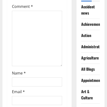
g
Comment
*
Accident
a
news
t
Achievements
i
Action
o
Administration
n
Agriculture
All Blogs
Name
*
Appointments
Art &
Email
*
Culture