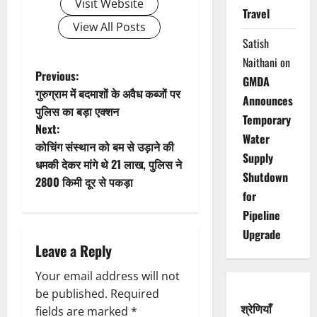
Visit Website
Travel
View All Posts
Satish
Naithani
on
P
Previous:
GMDA
गुरुग्राम में बदमाशों के अवैध कब्जों पर
Announces
o
पुलिस का बड़ा एक्शन
Temporary
Next:
s
Water
कोचिंग संस्थान को बम से उड़ाने की
Supply
t
धमकी देकर मांगे थे 21 लाख, पुलिस ने
Shutdown
2800 किमी दूर से पकड़ा
n
for
Pipeline
a
Upgrade
Leave a Reply
v
Your email address will not
i
be published.
Required
श्रेणियाँ
fields are marked
*