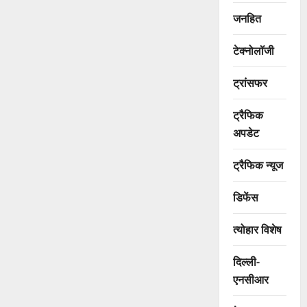
जनहित
टेक्नोलॉजी
ट्रांसफर
ट्रैफिक
अपडेट
ट्रैफिक न्यूज
डिफेंस
त्योहार विशेष
दिल्ली-
एनसीआर