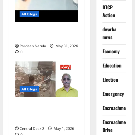
DTCP
All Blogs
Action
dwarka
नाबालिग से छेड़छाड़ में दोषी को 3
साल की सजा
news
Pardeep Narula
May 31, 2026
Economy
0
Education
Election
All Blogs
Emergency
अप्रैल में पिता को गोली मारी थी,
Encroachment
8 साल बदले की आग में जला और
अप्रैल में ही गोलियों से भूना
Encroachment
Central Desk 2
May 1, 2026
Drive
0