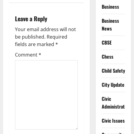
a
Business
Leave a Reply
v
Business
News
Your email address will not
i
be published.
Required
CBSE
g
fields are marked
*
Comment
*
Chess
a
t
Child Safety
i
City Update
o
Civic
Administration
n
Civic Issues