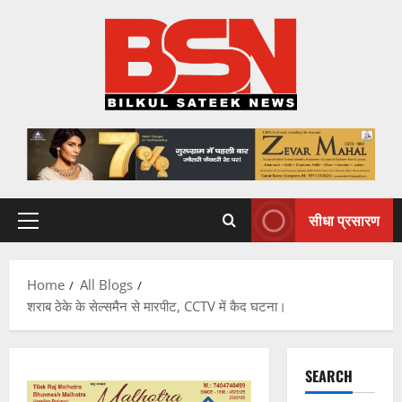
Skip
to
content
सीधा प्रसारण
Primary
Menu
Home
All Blogs
शराब ठेके के सेल्समैन से मारपीट, CCTV में कैद घटना।
SEARCH