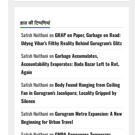
हाल की टिप्पणियां
Satish Naithani
on
GRAP on Paper, Garbage on Road:
Udyog Vihar’s Filthy Reality Behind Gurugram’s Glitz
Satish Naithani
on
Garbage Accumulates,
Accountability Evaporates: Bada Bazar Left to Rot,
Again
Satish Naithani
on
Body Found Hanging from Ceiling
Fan in Gurugram’s Jacobpura; Locality Gripped by
Silence
Satish Naithani
on
Gurugram Metro Expansion: A New
Beginning for Urban Travel
Satish Naithani
on
GMDA Announces Temporary