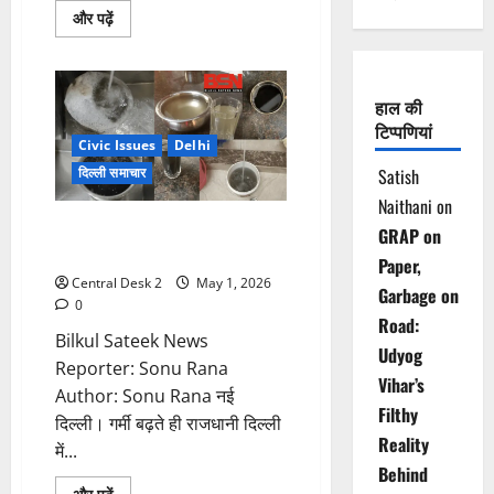
Read
और पढ़ें
more
about
45
बच्चों
समेत
हाल की
194
को
टिप्पणियां
साउथ
Civic Issues
Delhi
वेस्ट
थाना
दिल्ली समाचार
Satish
पुलिस
ने
Naithani
on
ढूंढकर
रोहिणी में काला गंदा पानी पीने को
परिवारों
GRAP on
से
मजबूर हैं लोग
Paper,
मिलवाया
Central Desk 2
May 1, 2026
Garbage on
0
Road:
Bilkul Sateek News
Udyog
Reporter: Sonu Rana
Vihar’s
Author: Sonu Rana नई
Filthy
दिल्ली। गर्मी बढ़ते ही राजधानी दिल्ली
Reality
में...
Behind
Read