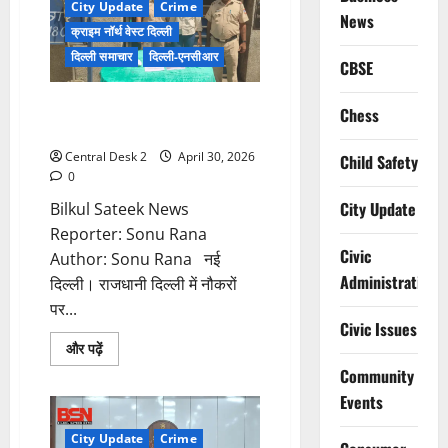
City Update
Crime
का
News
मुख्य
क्राइम नॉर्थ वेस्ट दिल्ली
आरोपी
राजस्थान
दिल्ली समाचार
दिल्ली-एनसीआर
CBSE
से
गिरफ्तार
75 वर्षीय बुजुर्ग महिला के घर से
Chess
नौकरानी ने चुराए सोने व हीरे के गहने
Central Desk 2
April 30, 2026
Child Safety
0
City Update
Bilkul Sateek News
Reporter: Sonu Rana
Civic
Author: Sonu Rana नई
Administration
दिल्ली। राजधानी दिल्ली में नौकरों
पर...
Civic Issues
Read
और पढ़ें
more
Community
about
75
Events
वर्षीय
बुजुर्ग
महिला
City Update
Crime
के