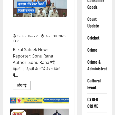
Consumer
घर
क्राइम नॉर्थ वेस्ट दिल्ली
Goods
से
नौकरानी
दिल्ली समाचार
ने
चुराए
Court
सोने
76 नशा तस्कर, 181 शराब तस्कर और
व
Update
हीरे
197 जुआरियों को दबोचा
के
गहने
Central Desk 2
April 30, 2026
Cricket
0
Bilkul Sateek News
Crime
Reporter: Sonu Rana
Crime &
Author: Sonu Rana नई
Administration
दिल्ली। दिल्ली के नॉर्थ वेस्ट जिले
में...
Cultural
Read
और पढ़ें
Event
more
about
76
CYBER
नशा
तस्कर,
CRIME
181
शराब
तस्कर