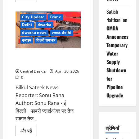
more
Accident news
about
Breaking News
पुलिस
Satish
से
City Update
Crime
बचने
Naithani
on
को
Delhi
dwarka
नौकरानी
GMDA
ने
dwarka news
west delhi
पाल
Announces
रखे
क्राइम
दिल्ली समाचार
Temporary
थे
खूंखार
Water
कुत्ते,
कार की टक्कर से जोमैटो डिलीवरी
चोरी
Supply
कर
बॉय फ्लाईओवर से नीचे गिरा, मौत
इनके
Shutdown
बीच
Central Desk 2
April 30, 2026
जाती
0
for
थी
छिप
Pipeline
Bilkul Sateek News
Upgrade
Reporter: Sonu Rana
Author: Sonu Rana नई
दिल्ली। डाबरी फ्लाईओवर पर तेज
रफ्तार तेज...
श्रेणियाँ
Read
और पढ़ें
more