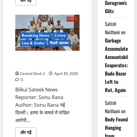
और पढ़ें
Gurugram’s
more
about
Glitz
रोहिणी
में
काला
Satish
गंदा
पानी
Naithani
on
पीने
Breaking News
Crime
को
Garbage
मजबूर
Law & Order
दिल्ली समाचार
हैं
Accumulates,
लोग
Accountability
नाबालिगों से करवाता था मर्डर, आरोपी
Evaporates:
को मुठभेड़ में लगी गोली, गिरफ्तार
Bada Bazar
Central Desk 2
April 30, 2026
0
Left to
Bilkul Sateek News
Rot, Again
Reporter: Sonu Rana
Satish
Author: Sonu Rana नई
Naithani
on
दिल्ली। हत्या के मामले में वांछित
Body Found
आरोपी...
Hanging
Read
और पढ़ें
from
more