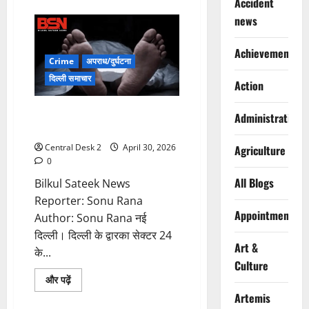
about
Accident
कार
news
की
टक्कर
से
जोमैटो
Achievements
डिलीवरी
Crime
अपराध/दुर्घटना
बॉय
फ्लाईओवर
दिल्ली समाचार
Action
से
नीचे
गिरा,
गोल्फ कोर्स के तालाब में डूबने से तीन
मौत
Administration
बच्चों की मौत
Central Desk 2
April 30, 2026
Agriculture
0
All Blogs
Bilkul Sateek News
Reporter: Sonu Rana
Appointments
Author: Sonu Rana नई
दिल्ली। दिल्ली के द्वारका सेक्टर 24
Art &
के...
Culture
Read
और पढ़ें
more
Artemis
about
गोल्फ