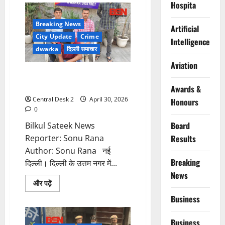
Hospita
कोर्स
के
तालाब
Breaking News
में
Artificial
डूबने
City Update
Crime
Intelligence
से
तीन
dwarka
दिल्ली समाचार
बच्चों
की
Aviation
मौत
उत्तम नगर डबल मर्डर का मुख्य आरोपी
राजस्थान से गिरफ्तार
Awards &
Central Desk 2
April 30, 2026
Honours
0
Board
Bilkul Sateek News
Reporter: Sonu Rana
Results
Author: Sonu Rana नई
Breaking
दिल्ली। दिल्ली के उत्तम नगर में...
News
Read
और पढ़ें
more
about
Business
उत्तम
नगर
डबल
Business
मर्डर