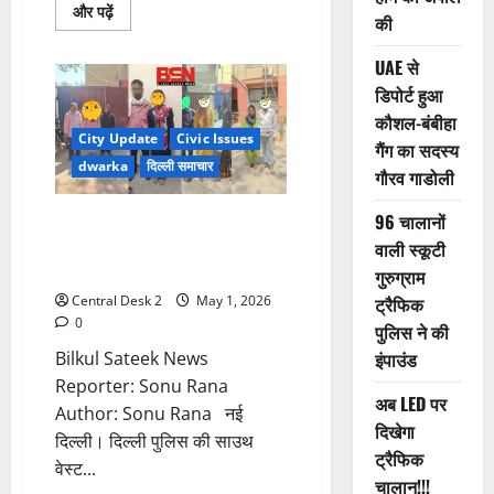
Read
और पढ़ें
की
more
about
हथियार
UAE से
तस्कर
गिरोह
डिपोर्ट हुआ
का
भंडाफोड़,
कौशल-बंबीहा
गोगी
City Update
Civic Issues
गैंग का सदस्य
गैंग
के
dwarka
दिल्ली समाचार
गौरव गाडोली
पांच
बदमाश
दबोचे
96 चालानों
45 बच्चों समेत 194 को साउथ वेस्ट
थाना पुलिस ने ढूंढकर परिवारों से
वाली स्कूटी
मिलवाया
गुरुग्राम
Central Desk 2
May 1, 2026
ट्रैफिक
0
पुलिस ने की
Bilkul Sateek News
इंपाउंड
Reporter: Sonu Rana
अब LED पर
Author: Sonu Rana नई
दिखेगा
दिल्ली। दिल्ली पुलिस की साउथ
ट्रैफिक
वेस्ट...
चालान!!!