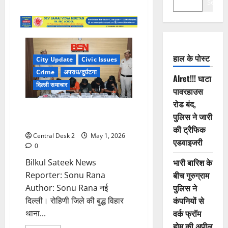
Search
हाल के पोस्ट
City Update
Civic Issues
Crime
अपराध/दुर्घटना
Alret!!! घाटा
दिल्ली समाचार
पावरहाउस
रोड बंद,
हथियार तस्कर गिरोह का भंडाफोड़,
पुलिस ने जारी
गोगी गैंग के पांच बदमाश दबोचे
की ट्रैफिक
Central Desk 2
May 1, 2026
एडवाइजरी
0
भारी बारिश के
Bilkul Sateek News
बीच गुरुग्राम
Reporter: Sonu Rana
पुलिस ने
Author: Sonu Rana नई
कंपनियों से
दिल्ली। रोहिणी जिले की बुद्ध विहार
वर्क फ्रॉम
थाना...
होम की अपील