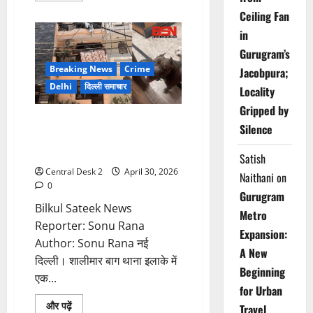
about
Ceiling Fan
नाबालिगों
से
in
करवाता
था
Gurugram’s
मर्डर,
आरोपी
Breaking News
Crime
Jacobpura;
को
मुठभेड़
Delhi
दिल्ली समाचार
Locality
में
लगी
Gripped by
गोली,
पुलिस से बचने को नौकरानी ने पाल
गिरफ्तार
Silence
रखे थे खूंखार कुत्ते, चोरी कर इनके
बीच जाती थी छिप
Satish
Central Desk 2
April 30, 2026
Naithani
on
0
Gurugram
Bilkul Sateek News
Metro
Reporter: Sonu Rana
Expansion:
Author: Sonu Rana नई
A New
दिल्ली। शालीमार बाग थाना इलाके में
Beginning
एक...
for Urban
Read
और पढ़ें
Travel