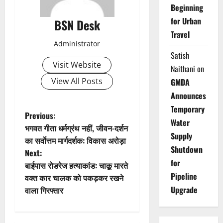
Beginning
for Urban
BSN Desk
Travel
Administrator
Satish
Visit Website
Naithani
on
View All Posts
GMDA
Announces
Temporary
P
Previous:
Water
भगवत गीता धर्मग्रंथ नहीं, जीवन-दर्शन
o
Supply
का सर्वोत्तम मार्गदर्शक: विकास अरोड़ा
Shutdown
Next:
s
for
बाईपास रोडरेज हत्याकांड: चाकू मारते
Pipeline
t
वक्त कार चालक को पकड़कर रखने
Upgrade
वाला गिरफ्तार
n