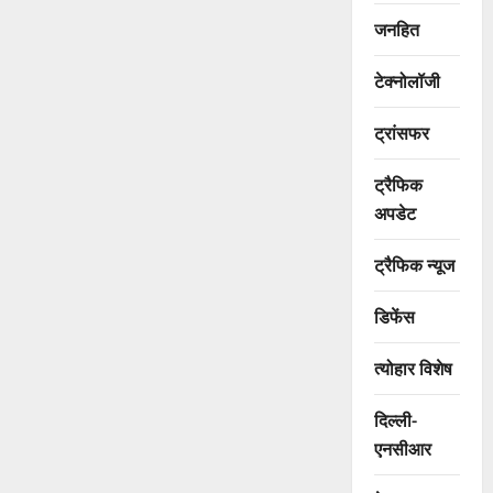
जनहित
टेक्नोलॉजी
ट्रांसफर
ट्रैफिक
अपडेट
ट्रैफिक न्यूज
डिफेंस
त्योहार विशेष
दिल्ली-
एनसीआर