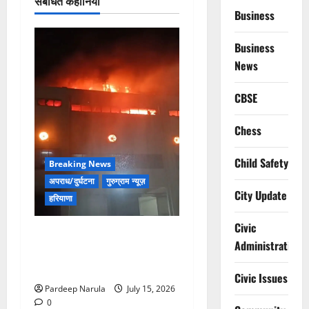
संबंधित कहानियां
Business
Business
News
CBSE
Chess
Child Safety
Breaking News
अपराध/दुर्घटना
गुरुग्राम न्यूज़
City Update
हरियाणा
Civic
मानेसर की लाइफ लॉन्ग इंडस्ट्री
Administration
में भीषण आग, 29 दमकल गाड़ियों
ने पाया काबू
Civic Issues
Pardeep Narula
July 15, 2026
0