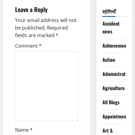
a
Leave a Reply
v
श्रेणियाँ
Your email address will not
i
Accident
be published.
Required
news
g
fields are marked
*
Achievements
Comment
*
a
Action
t
i
Administration
o
Agriculture
n
All Blogs
Appointments
Name
*
Art &