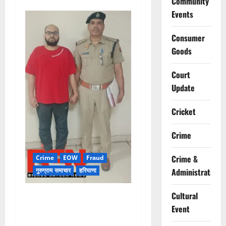
Community
Events
Consumer
Goods
Court
Update
Cricket
Crime
Crime &
Crime
EOW
Fraud
गुरुग्राम समाचार
हरियाणा
Administration
Cultural
फ्लैट दिलाने के नाम पर करोड़ों की
ठगी, आरोपी दिल्ली एयरपोर्ट से
Event
गिरफ्तार