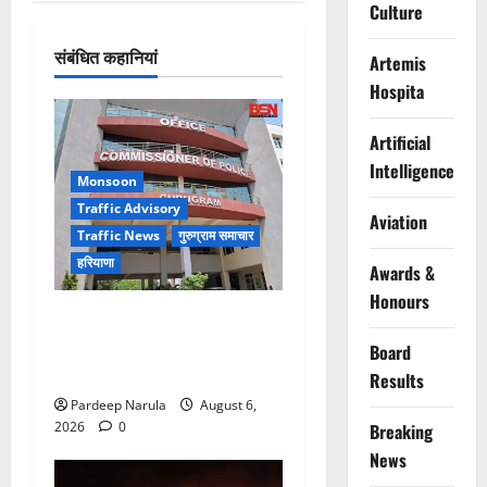
Culture
संबंधित कहानियां
Artemis
Hospita
Artificial
Intelligence
Monsoon
Traffic Advisory
Aviation
Traffic News
गुरुग्राम समाचार
हरियाणा
Awards &
Honours
Alret!!! घाटा पावरहाउस रोड
बंद, पुलिस ने जारी की ट्रैफिक
Board
एडवाइजरी
Results
Pardeep Narula
August 6,
2026
0
Breaking
News