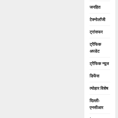
जनहित
टेक्नोलॉजी
ट्रांसफर
ट्रैफिक
अपडेट
ट्रैफिक न्यूज
डिफेंस
त्योहार विशेष
दिल्ली-
एनसीआर