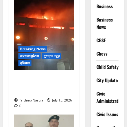
Business
Business
News
CBSE
Breaking News
Chess
अपराध/दुर्घटना
गुरुग्राम न्यूज़
हरियाणा
Child Safety
मानेसर की लाइफ लॉन्ग इंडस्ट्री
City Update
में भीषण आग, 29 दमकल गाड़ियों
ने पाया काबू
Civic
Administration
Pardeep Narula
July 15, 2026
0
Civic Issues