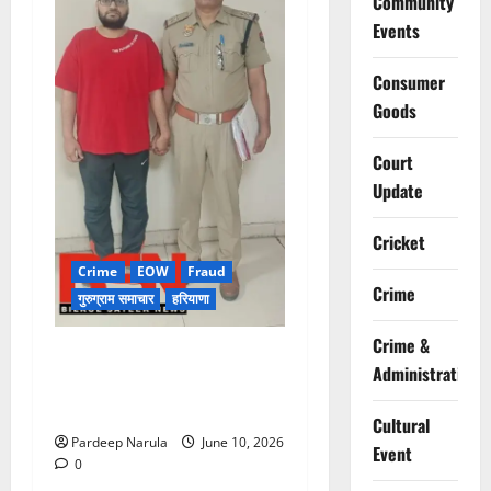
Community
Events
Consumer
Goods
Court
Update
Cricket
Crime
EOW
Fraud
Crime
गुरुग्राम समाचार
हरियाणा
Crime &
फ्लैट दिलाने के नाम पर करोड़ों की
Administration
ठगी, आरोपी दिल्ली एयरपोर्ट से
गिरफ्तार
Cultural
Pardeep Narula
June 10, 2026
Event
0