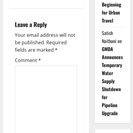
Beginning
a
for Urban
v
Travel
Leave a Reply
i
Satish
Your email address will not
Naithani
on
g
be published.
Required
GMDA
fields are marked
*
a
Announces
Comment
*
Temporary
t
Water
i
Supply
Shutdown
o
for
n
Pipeline
Upgrade