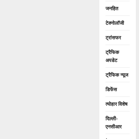
जनहित
टेक्नोलॉजी
ट्रांसफर
ट्रैफिक
अपडेट
ट्रैफिक न्यूज
डिफेंस
त्योहार विशेष
दिल्ली-
एनसीआर