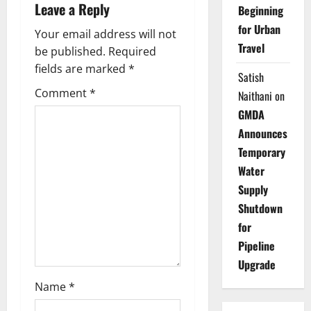
Leave a Reply
v
Beginning
for Urban
Your email address will not
i
Travel
be published.
Required
g
fields are marked
*
Satish
Comment
*
Naithani
on
a
GMDA
t
Announces
Temporary
i
Water
o
Supply
Shutdown
n
for
Pipeline
Upgrade
Name
*