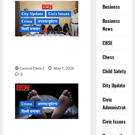
Business
City Update
Civic Issues
Business
Crime
अपराध/दुर्घटना
News
दिल्ली समाचार
CBSE
हथियार तस्कर गिरोह का
भंडाफोड़, गोगी गैंग के पांच बदमाश
Chess
दबोचे
Central Desk 2
May 1, 2026
Child Safety
0
City Update
Civic
Crime
अपराध/दुर्घटना
Administration
दिल्ली समाचार
Civic Issues
गोल्फ कोर्स के तालाब में डूबने से
तीन बच्चों की मौत