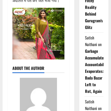
Filthy
अदालत में पेश कर जेल भेजा गया।
Reality
Behind
Gurugram’s
Glitz
Satish
Naithani
on
Garbage
Accumulates,
Accountability
ABOUT THE AUTHOR
Evaporates:
Bada Bazar
Left to
Rot, Again
Satish
Naithani
on