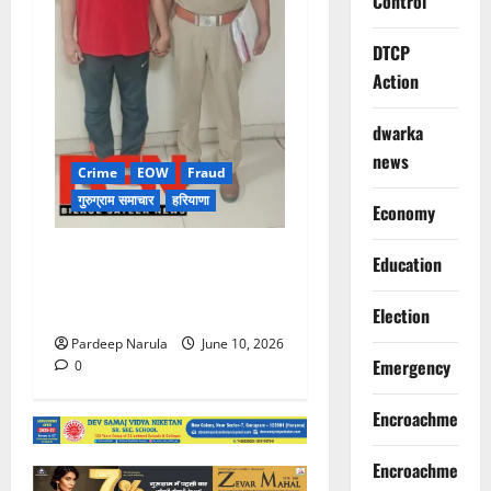
Control
DTCP
Action
dwarka
news
Crime
EOW
Fraud
गुरुग्राम समाचार
हरियाणा
Economy
फ्लैट दिलाने के नाम पर करोड़ों की
Education
ठगी, आरोपी दिल्ली एयरपोर्ट से
गिरफ्तार
Election
Pardeep Narula
June 10, 2026
Emergency
0
Encroachment
Encroachment