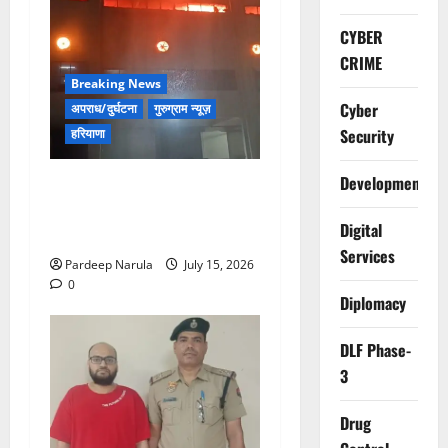
CYBER
CRIME
Breaking News
Cyber
अपराध/दुर्घटना
गुरुग्राम न्यूज़
Security
हरियाणा
Development
मानेसर की लाइफ लॉन्ग इंडस्ट्री
में भीषण आग, 29 दमकल गाड़ियों
Digital
ने पाया काबू
Services
Pardeep Narula
July 15, 2026
0
Diplomacy
DLF Phase-
3
Drug