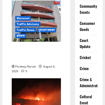
Community
Events
Monsoon
Consumer
Traffic Advisory
Goods
Traffic News
गुरुग्राम समाचार
हरियाणा
Court
Update
Alret!!! घाटा पावरहाउस रोड
बंद, पुलिस ने जारी की ट्रैफिक
Cricket
एडवाइजरी
Pardeep Narula
August 6,
Crime
2026
0
Crime &
Administration
Cultural
Event