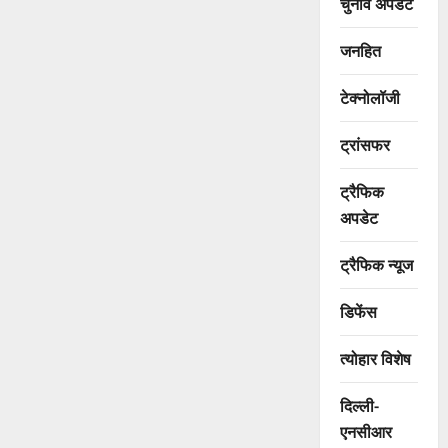
चुनाव अपडेट
जनहित
टेक्नोलॉजी
ट्रांसफर
ट्रैफिक
अपडेट
ट्रैफिक न्यूज
डिफेंस
त्योहार विशेष
दिल्ली-
एनसीआर