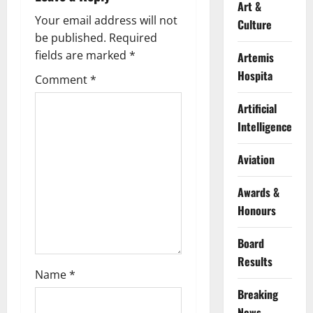
v
Art &
Your email address will not
Culture
i
be published.
Required
g
fields are marked
*
Artemis
Hospita
Comment
*
a
Artificial
t
Intelligence
i
Aviation
o
Awards &
n
Honours
Board
Results
Name
*
Breaking
News