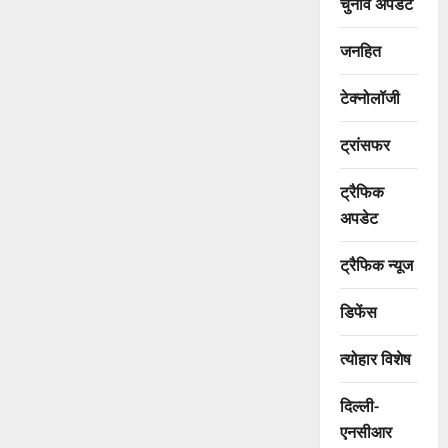
चुनाव अपडेट
जनहित
टेक्नोलॉजी
ट्रांसफर
ट्रैफिक
अपडेट
ट्रैफिक न्यूज
डिफेंस
त्योहार विशेष
दिल्ली-
एनसीआर