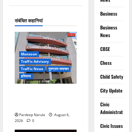
Business
संबंधित कहानियां
Business
News
CBSE
Monsoon
Traffic Advisory
Chess
Traffic News
गुरुग्राम समाचार
Child Safety
हरियाणा
City Update
Alret!!! घाटा पावरहाउस रोड
बंद, पुलिस ने जारी की ट्रैफिक
Civic
एडवाइजरी
Administration
Pardeep Narula
August 6,
2026
0
Civic Issues