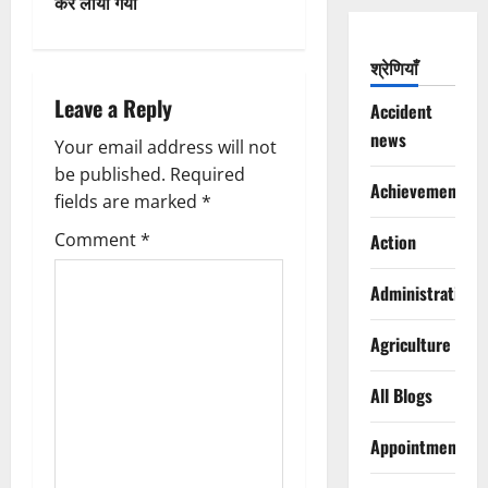
n
कर लाया गया
a
श्रेणियाँ
v
Leave a Reply
Accident
i
news
Your email address will not
g
be published.
Required
Achievements
fields are marked
*
a
Comment
*
Action
t
Administration
i
Agriculture
o
All Blogs
n
Appointments