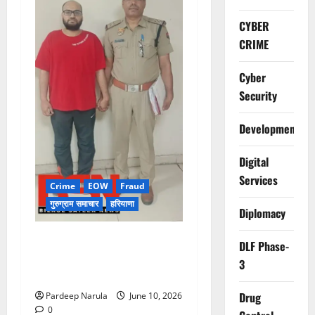
CYBER
CRIME
Cyber
Security
Development
Digital
Services
Crime
EOW
Fraud
गुरुग्राम समाचार
हरियाणा
Diplomacy
फ्लैट दिलाने के नाम पर करोड़ों की
DLF Phase-
ठगी, आरोपी दिल्ली एयरपोर्ट से
3
गिरफ्तार
Drug
Pardeep Narula
June 10, 2026
0