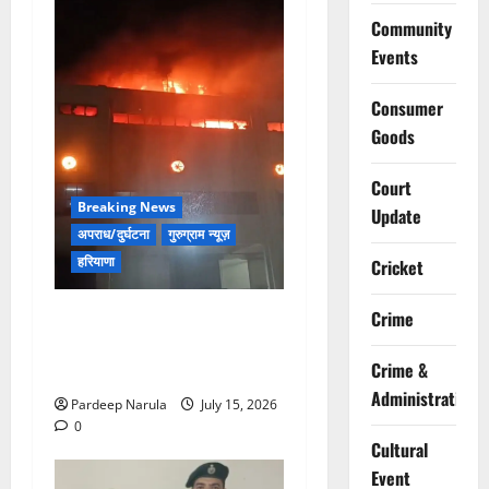
Community
Events
Consumer
Goods
Court
Breaking News
Update
अपराध/दुर्घटना
गुरुग्राम न्यूज़
हरियाणा
Cricket
मानेसर की लाइफ लॉन्ग इंडस्ट्री
Crime
में भीषण आग, 29 दमकल गाड़ियों
Crime &
ने पाया काबू
Administration
Pardeep Narula
July 15, 2026
0
Cultural
Event