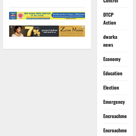
Control
DTCP
Action
dwarka
news
Economy
Education
Election
Emergency
Encroachment
Encroachment